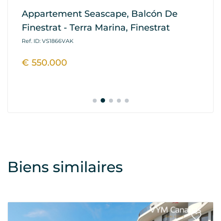
Appartement Seascape, Balcón De
Ma
Finestrat - Terra Marina, Finestrat
Ba
Fi
Ref. ID: VS1866VAK
Ref
€ 550.000
€
Biens similaires