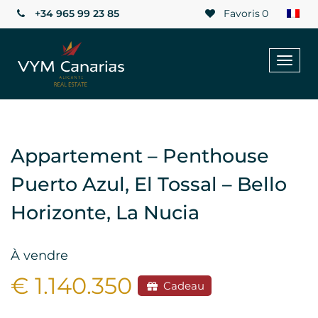
+34 965 99 23 85
Favoris
0
Toggl
naviga
Appartement – Penthouse
Puerto Azul, El Tossal – Bello
Horizonte, La Nucia
À vendre
€ 1.140.350
Cadeau