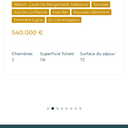
Reduit - Local De Rangement. Débarras
Terrasse
Vue De La Piscine
Vue Mer
Nouveau Bâtiment
Première Ligne
Du Développeur
540.000 €
Chambres:
Superficie Totale:
Surface du séjour:
3
118
73