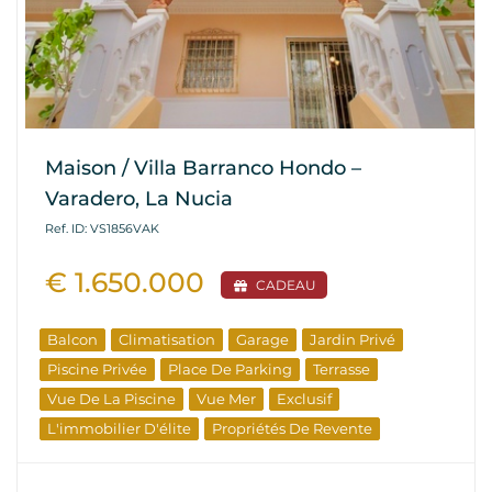
Maison / Villa Barranco Hondo –
Varadero, La Nucia
Ref. ID: VS1856VAK
€ 1.650.000
CADEAU
Balcon
Climatisation
Garage
Jardin Privé
Piscine Privée
Place De Parking
Terrasse
Vue De La Piscine
Vue Mer
Exclusif
L'immobilier D'élite
Propriétés De Revente