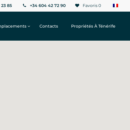
 23 85
+34 604 42 72 90
Favoris
0
placements
Contacts
Propriétés À Ténérife