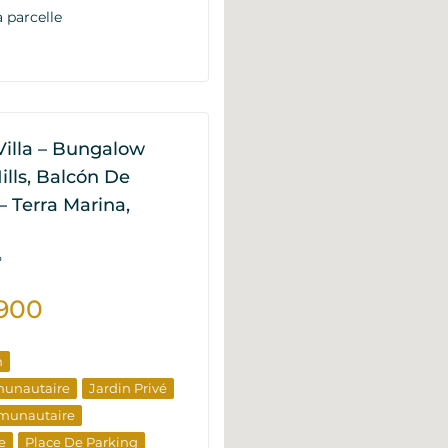
a parcelle
Villa – Bungalow
ills, Balcón De
– Terra Marina,
P
900
n
munautaire
Jardin Privé
munautaire
e
Place De Parking