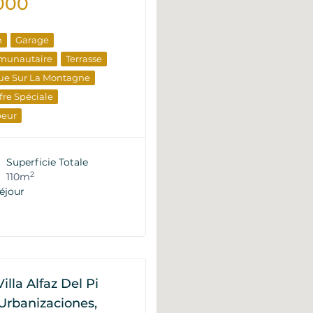
000
n
Garage
munautaire
Terrasse
ue Sur La Montagne
fre Spéciale
peur
e Revente
Superficie Totale
2
110m
éjour
illa Alfaz Del Pi
Urbanizaciones,