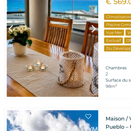
€ 569.
Climatisatio
Piscine Com
Vue Mer
V
Exclusif
Of
Du Dévelop
Propriétés D
Chambres
2
Surface du s
2
98m
Maison / V
Pueblo – 