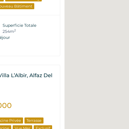
ouveau Bâtiment
le
Du Développeur
Superficie Totale
2
254m
éjour
illa L’Albir, Alfaz Del
000
scine Privée
Terrasse
scine
Vue Mer
Exclusif