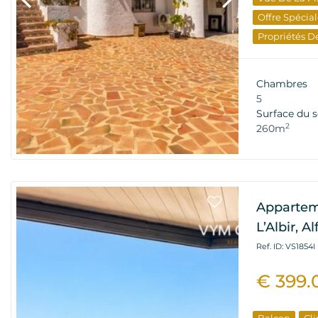
Offre Spécia
Propriétés D
Chambres
5
Surface du s
2
260m
Appartem
L’Albir, A
Ref. ID: VS1854I
€ 399.