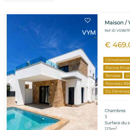
Maison / 
Ref. ID: VS1867
€ 469
Climatisatio
Piscine Privé
Terrasse
Vu
Nouveau Bâ
Du Dévelop
Chambres
3
Surface du s
2
123m