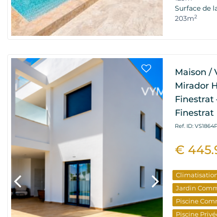
Surface de l
2
203m
Maison / 
Mirador H
Finestrat 
Finestrat
Ref. ID: VS1864
€ 445.
Climatisatio
Jardin Com
Piscine Com
Piscine Privé