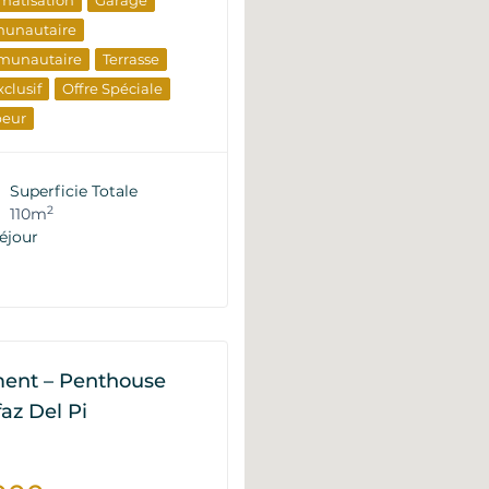
imatisation
Garage
munautaire
munautaire
Terrasse
xclusif
Offre Spéciale
peur
e Revente
Superficie Totale
2
110m
éjour
ent – Penthouse
lfaz Del Pi