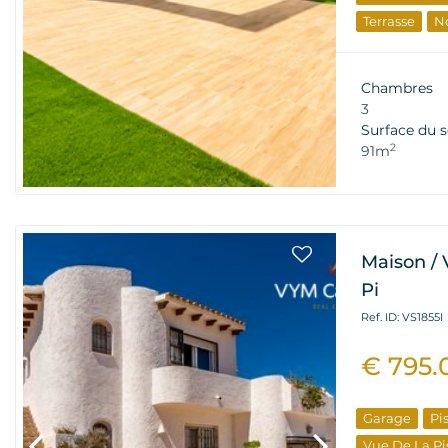
Terrasse
N
Offre Spécia
Chambres
3
Surface du s
2
91m
Maison / V
Pi
Ref. ID: VS1855I
€ 795.
Garage
Pi
Vue De La Pi