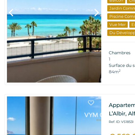
Balcon
Cl
Jardin Com
Piscine Com
Vue Mer
E
Du Dévelop
Propriétés D
Chambres
1
Surface du s
2
84m
Appartem
L’Albir, A
Ref. ID: VS1853I