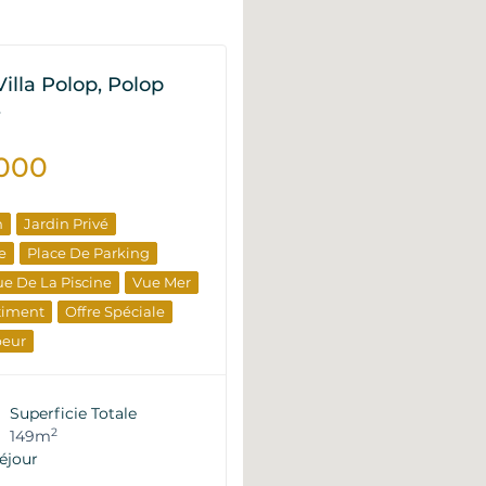
Villa Polop, Polop
P
.000
n
Jardin Privé
e
Place De Parking
e De La Piscine
Vue Mer
timent
Offre Spéciale
peur
Superficie Totale
2
149m
éjour