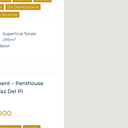
le
Du Développeur
e Revente
Superficie Totale
2
299m
éjour
ent – Penthouse
lfaz Del Pi
000