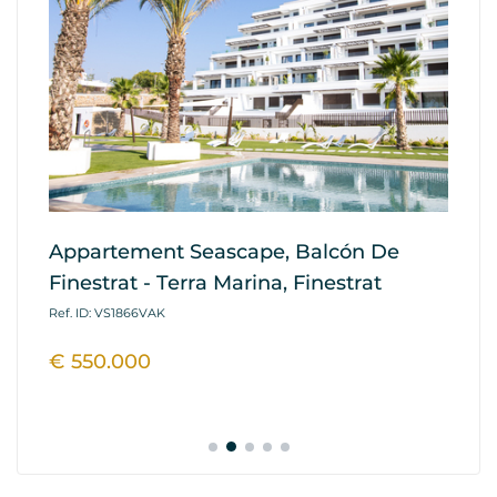
Appartement Seascape, Balcón De
Ma
Finestrat - Terra Marina, Finestrat
Ba
Fi
Ref. ID: VS1866VAK
Ref
€ 550.000
€