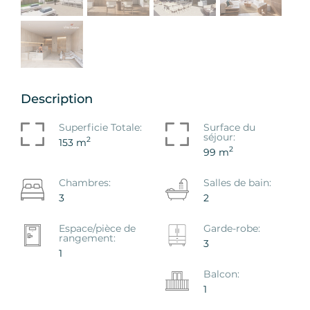
Description
Superficie Totale:
Surface du
séjour:
2
153 m
2
99 m
Chambres:
Salles de bain:
3
2
Espace/pièce de
Garde-robe:
rangement:
3
1
Balcon:
1