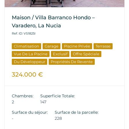
Maison / Villa Barranco Hondo –
Varadero, La Nucia
Ref. ID: VS1825I
Climatisation
Garage
Piscine Privée
Terrasse
Vue De La Piscine
Exclusif
Offre Spéciale
Du Développeur
Propriétés De Revente
324.000 €
Chambres:
Superficie Totale:
2
147
Surface du séjour:
Surface de la parcelle:
-
228