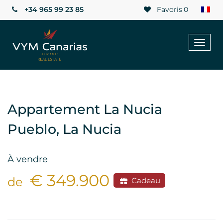
+34 965 99 23 85
Favoris
0
Toggl
naviga
Appartement La Nucia
Pueblo, La Nucia
À vendre
€ 349.900
de
Cadeau