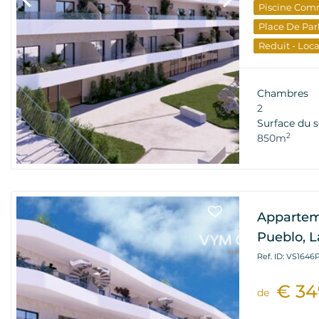
Piscine Com
Place De Par
Reduit - Loc
Terrasse
V
Nouveau Bâ
Chambres
Investisseme
2
Surface du s
2
850m
Appartem
Pueblo, L
Ref. ID: VS1646
€ 34
de