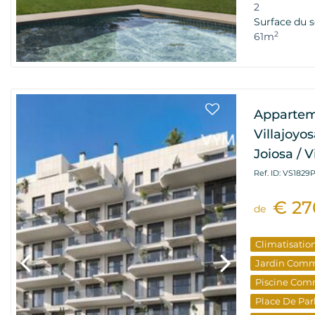
Nouveau Bâ
2
Surface du s
Investisseme
2
61m
Appartem
Villajoyo
Joiosa / V
Ref. ID: VS1829
€ 27
de
Climatisatio
Jardin Com
Piscine Com
Place De Par