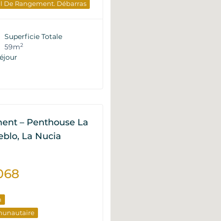
al De Rangement. Débarras
ent Communautaire
e De La Piscine
Superficie Totale
timent
Du Développeur
2
59m
éjour
nts
ent – Penthouse La
blo, La Nucia
068
n
munautaire