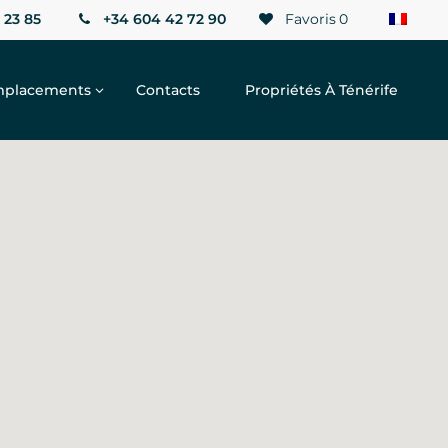
 23 85
+34 604 42 72 90
Favoris
0
placements
Contacts
Propriétés À Ténérife