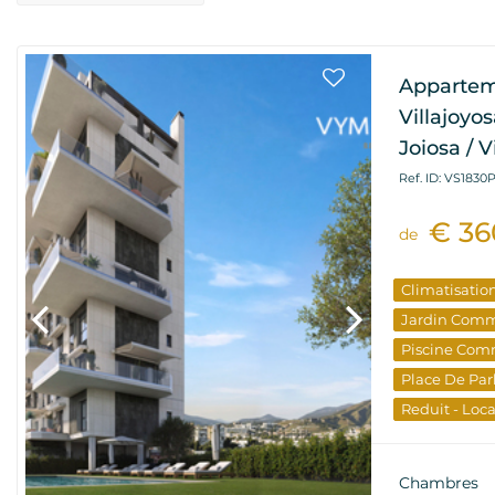
Appartem
Villajoyo
Joiosa / V
Ref. ID: VS1830
€ 36
de
Climatisatio
Jardin Com
Piscine Com
Place De Par
Reduit - Loc
Stationnem
Terrasse
Vu
Chambres