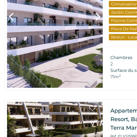
Climatisatio
Jardin Com
Piscine Com
Place De Par
Reduit - Loc
Terrasse
Vu
Nouveau Bâ
Chambres
Investisseme
2
Surface du s
2
71m
Appartem
Resort, B
Terra Mar
Ref. ID: VS1558P