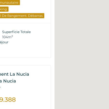
munautaire
king
al De Rangement. Débarras
ue Sur La Montagne
timent
Du Développeur
Superficie Totale
nts
2
104m
éjour
ent La Nucia
a Nucia
P
9.388