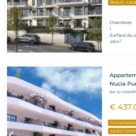
Reduit - Loc
Stationnem
Terrasse
Vu
Chambres
Nouveau Bâ
1
Surface du s
Investisseme
2
48m
Appartem
Nucia Pue
Ref. ID: VS1647P
€ 437.
Climatisatio
Jardin Com