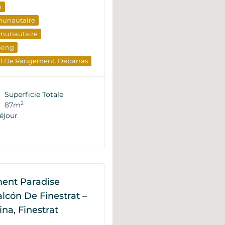
n
munautaire
munautaire
king
al De Rangement. Débarras
e De La Piscine
timent
Du Développeur
Superficie Totale
nts
2
87m
éjour
ent Paradise
alcón De Finestrat –
ina, Finestrat