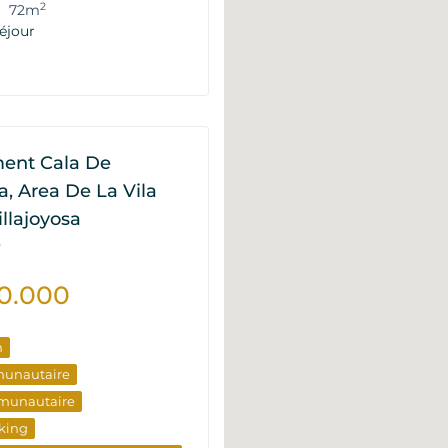
timent
Du Développeur
2
72m
éjour
nts
ent Cala De
sa, Area De La Vila
illajoyosa
P
0.000
n
munautaire
munautaire
king