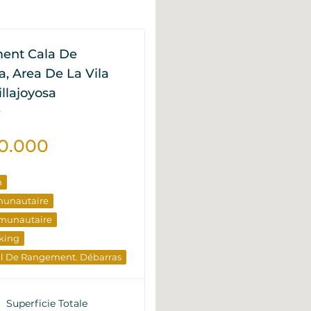
ent Cala De
sa, Area De La Vila
illajoyosa
P
0.000
n
munautaire
munautaire
king
al De Rangement. Débarras
ent Communautaire
e De La Piscine
Superficie Totale