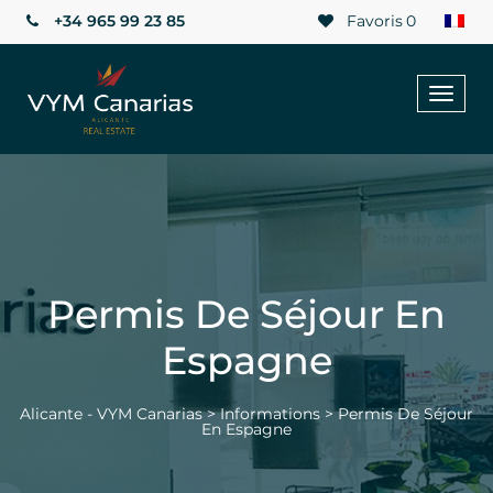
+34 965 99 23 85
Favoris
0
Toggl
naviga
Permis De Séjour En
Espagne
Alicante - VYM Canarias
>
Informations
>
Permis De Séjour
En Espagne