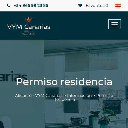
+34 965 99 23 85
Favoritos
0
Toggl
naviga
Permiso residencia
Alicante - VYM Canarias
>
Información
>
Permiso
Residencia