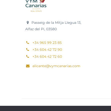
Passeig de la Mitja Llegua 13,
Alfaz del Pi, 03580
+34 965 99 23 85
+34 604 42 72 90
+34 604 42 72 60
alicante@vymcanarias.com