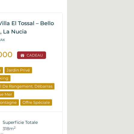
illa El Tossal – Bello
, La Nucia
VAK
.000
CADEAU
n
Jardin Privé
king
al De Rangement. Débarras
ue Mer
Montagne
Offre Spéciale
e Revente
Superficie Totale
2
318m