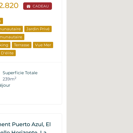
2.820
CADEAU
n
munautaire
Jardin Privé
munautaire
king
Terrasse
Vue Mer
 D'élite
timent
Du Développeur
Superficie Totale
2
239m
éjour
nt Puerto Azul, El
Bello Horizonte, La