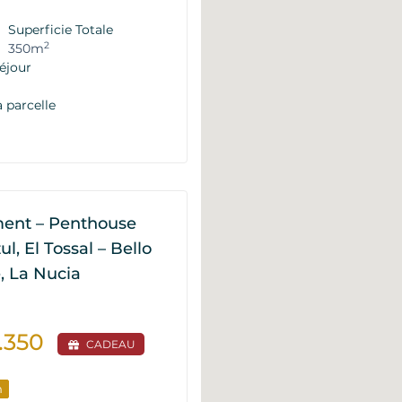
Superficie Totale
2
350m
éjour
a parcelle
ent – Penthouse
l, El Tossal – Bello
, La Nucia
0.350
CADEAU
n