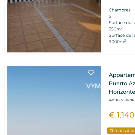
Chambres
5
Surface du s
2
350m
Surface de l
2
9000m
Appartem
Puerto Azu
Horizonte
Ref. ID: VS1621P
€ 1.14
Climatisatio