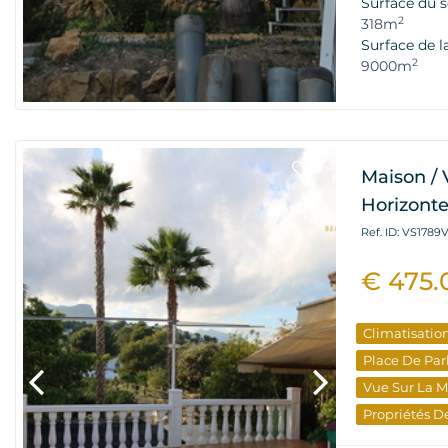
Surface du s
2
318m
Surface de l
2
9000m
Maison / V
Horizonte
Ref. ID: VS1789
€ 475
Climatisatio
Place De Par
Vue Sur La 
Propriétés D