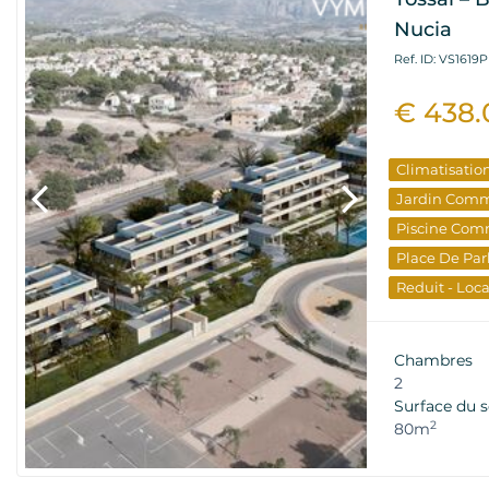
Nucia
Ref. ID: VS1619P
€ 438
Climatisatio
Jardin Com
Piscine Com
Place De Par
Reduit - Loc
Terrasse
Vu
L'immobilier
Chambres
Nouveau Bâ
2
Surface du s
2
80m