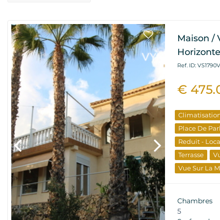
Maison / V
Horizonte
Ref. ID: VS1790
€ 475
Climatisatio
Place De Par
Reduit - Loc
Terrasse
V
Vue Sur La 
Propriétés D
Chambres
5