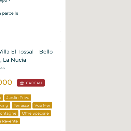
éjour
a parcelle
illa El Tossal – Bello
, La Nucia
VAK
.000
CADEAU
n
Jardin Privé
king
Terrasse
Vue Mer
Montagne
Offre Spéciale
e Revente