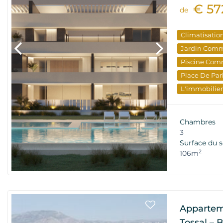
€ 57
de
Climatisatio
Jardin Com
Piscine Com
Place De Par
L'immobilier
Nouveau Bâ
Chambres
3
Surface du s
2
106m
Apparteme
Tossal – 