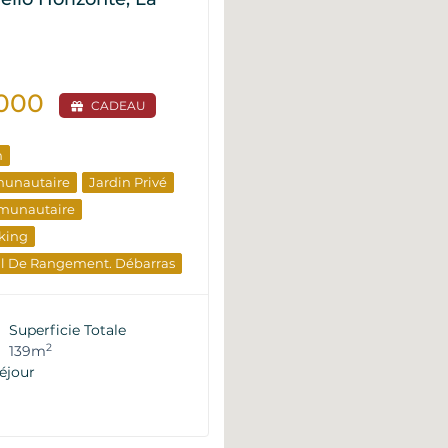
.000
CADEAU
n
munautaire
Jardin Privé
munautaire
king
al De Rangement. Débarras
e De La Piscine
 D'élite
Superficie Totale
timent
Du Développeur
2
139m
éjour