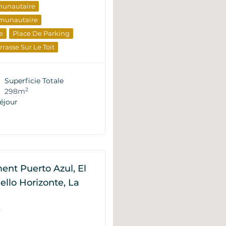
munautaire
munautaire
e
Place De Parking
rrasse Sur Le Toit
'immobilier D'élite
timent
Du Développeur
Superficie Totale
2
298m
éjour
nt Puerto Azul, El
Bello Horizonte, La
P