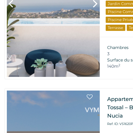
Jardin Com
Piscine Com
Piscine Privé
Terrasse
Te
Vue Mer
L
Nouveau Bâ
Chambres
3
Surface du s
2
140m
Apparteme
Tossal – 
Nucia
Ref. ID: VS1620