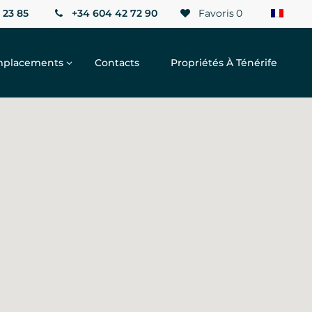
 23 85
+34 604 42 72 90
Favoris
0
placements
Contacts
Propriétés À Ténérife