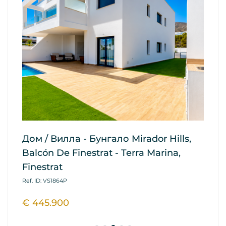
Дом / Вилла - Бунгало Mirador Hills,
Ап
Balcón De Finestrat - Terra Marina,
De
Finestrat
Ref
Ref. ID: VS1864P
€ 
€ 445.900