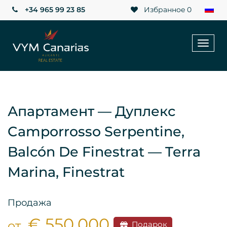
+34 965 99 23 85
Избранное
0
Toggl
naviga
Апартамент — Дуплекс
Camporrosso Serpentine,
Balcón De Finestrat — Terra
Marina, Finestrat
Продажа
€ 550.000
от
Подарок