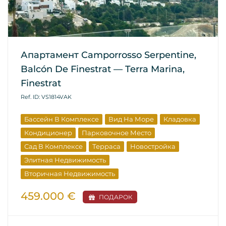
Апартамент Camporrosso Serpentine,
Balcón De Finestrat — Terra Marina,
Finestrat
Ref. ID: VS1814VAK
Бассейн В Комплексе
Вид На Море
Кладовка
Кондиционер
Парковочное Место
Сад В Комплексе
Терраса
Новостройка
Элитная Недвижимость
Вторичная Недвижимость
459.000 €
ПОДАРОК