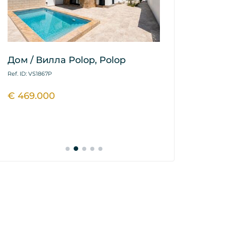
Дом / Вилла Polop, Polop
Апартамент
De Finestrat
Ref. ID: VS1867P
Finestrat
€ 469.000
Ref. ID: VS1866VAK
€ 550.000