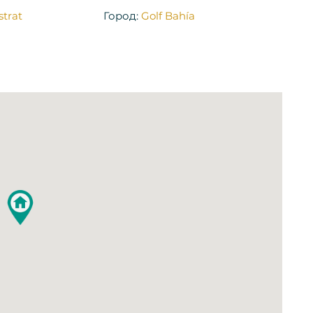
strat
Город:
Golf Bahía