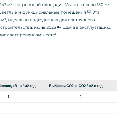
147 м² застроенной площади • Участок около 150 м² •
 Светлые и функциональные помещения 💡 Эта
м², идеально подходит как для постоянного
строительства: июнь 2025 🔑 Сдача в эксплуатацию:
привилегированном месте!
ение, кВт ч / м2 год
Выбросы CO2 кг CO2 / м2 в год
1
1