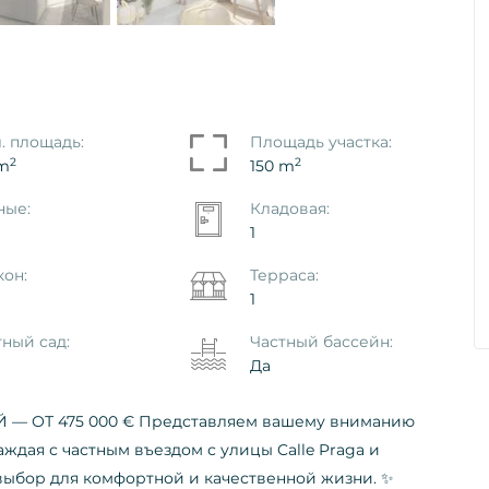
с L'Albir,
Дом / Вилла L'Albir, Alfaz Del Pi
. площадь:
Площадь участка:
Ref. ID: VS1869P
2
2
 m
150 m
€ 780.000
ные:
Кладовая:
1
кон:
Терраса:
1
тный сад:
Частный бассейн:
Да
 ОТ 475 000 € Представляем вашему вниманию
аждая с частным въездом с улицы Calle Praga и
выбор для комфортной и качественной жизни. ✨