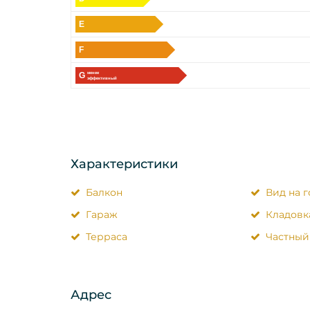
E
F
G
менее
эффективный
Характеристики
Балкон
Вид на 
Гараж
Кладовк
Терраса
Частный
Адрес