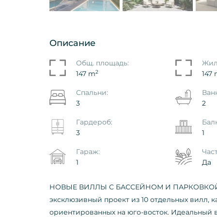
Описание
илла - Бунгало Mirador
Апартамент - Пентхау
Общ. площадь:
Жил
alcón De Finestrat - Terra
Alfaz Del Pi
2
147 m
147
 Finestrat
Ref. ID: VS1863VAK
Спальни:
Ван
864P
3
2
€ 1.195.000
900
Гардероб:
Бал
3
1
Гараж:
Час
1
Да
НОВЫЕ ВИЛЛЫ С БАССЕЙНОМ И ПАРКОВКОЙ —
эксклюзивный проект из 10 отдельных вилл, к
ориентированных на юго-восток. Идеальный 