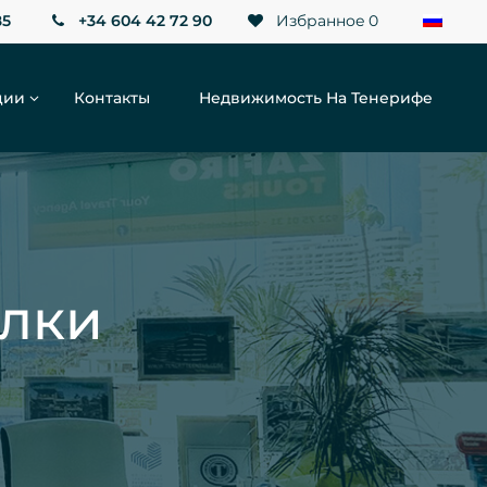
85
+34 604 42 72 90
Избранное
0
ции
Контакты
Недвижимость На Тенерифе
лки