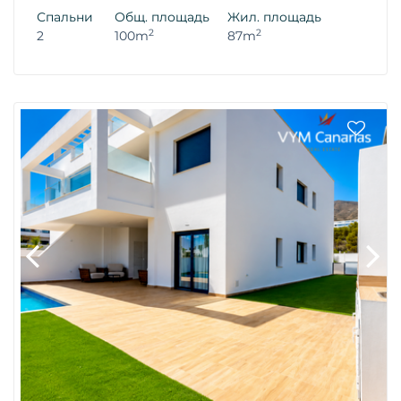
Спальни
Общ. площадь
Жил. площадь
2
2
2
100m
87m