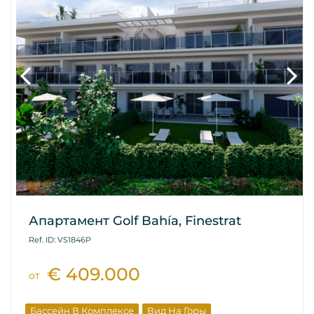
Апартамент Golf Bahía, Finestrat
Ref. ID: VS1846P
€ 409.000
от
Бассейн В Комплексе
Вид На Горы