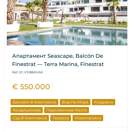
Апартамент Seascape, Balcón De
Finestrat — Terra Marina, Finestrat
Ref. ID: VS1866VAK
€ 550.000
Бассейн В Комплексе
Вид На Море
Кладовка
Кондиционер
Парковочное Место
Сад В Комплексе
Терраса
Новостройка