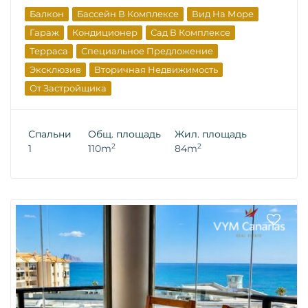
Балкон
Бассейн В Комплексе
Вид На Море
Гараж
Кондиционер
Сад В Комплексе
Терраса
Специальное Предложение
Эксклюзив
Вторичная Недвижимость
От Застройщика
Спальни
Общ. площадь
Жил. площадь
2
2
1
110m
84m