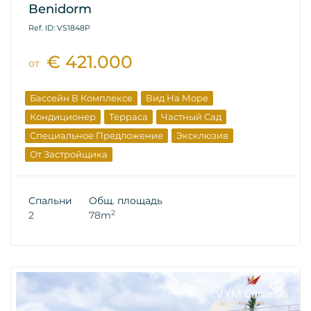
Benidorm
Ref. ID: VS1848P
€ 421.000
от
Бассейн В Комплексе
Вид На Море
Кондиционер
Терраса
Частный Сад
Специальное Предложение
Эксклюзив
От Застройщика
Спальни
Общ. площадь
2
2
78m