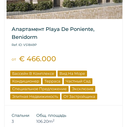
Апартамент Playa De Poniente,
Benidorm
Ref. ID: VS1849P
€ 466.000
от
Бассейн В Комплексе
Вид На Море
Кондиционер
Терраса
Частный Сад
Специальное Предложение
Эксклюзив
Элитная Недвижимость
От Застройщика
Спальни
Общ. площадь
2
3
106.20m