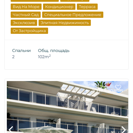
Вид На Море
Кондиционер
Терраса
Частный Сад
Специальное Предложение
Эксклюзив
Элитная Недвижимость
От Застройщика
Спальни
Общ. площадь
2
2
102m