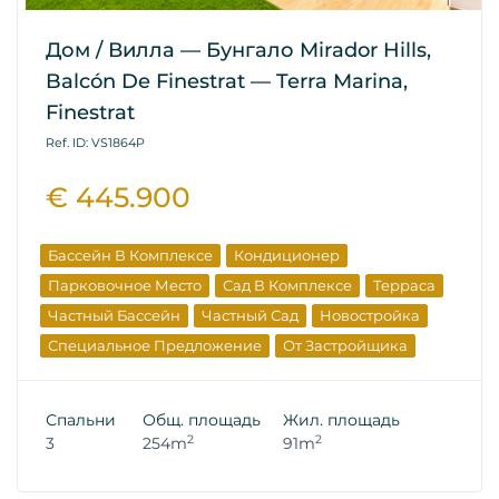
Дом / Вилла — Бунгало Mirador Hills,
Balcón De Finestrat — Terra Marina,
Finestrat
Ref. ID: VS1864P
€ 445.900
Бассейн В Комплексе
Кондиционер
Парковочное Место
Сад В Комплексе
Терраса
Частный Бассейн
Частный Сад
Новостройка
Специальное Предложение
От Застройщика
Спальни
Общ. площадь
Жил. площадь
2
2
3
254m
91m