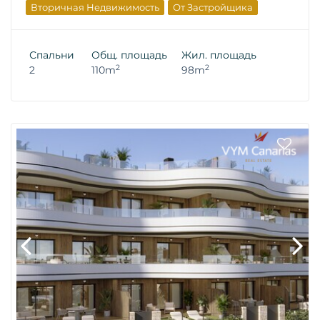
Вторичная Недвижимость
От Застройщика
Спальни
Общ. площадь
Жил. площадь
2
2
2
110m
98m