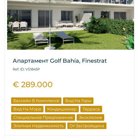
Апартамент Golf Bahía, Finestrat
Ref. ID: VS1845P
€ 289.000
Бассейн В Комплексе
Вид На Горы
Вид На Море
Кондиционер
Терраса
Специальное Предложение
Эксклюзив
Элитная Недвижимость
От Застройщика