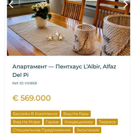
Апартамент — Пентхаус L’Albir, Alfaz
Del Pi
Ref. ID: VS1853I
€ 569.000
Бассейн В Комплексе
Вид На Горы
Вид На Море
Гараж
Кондиционер
Терраса
Специальное Предложение
Эксклюзив