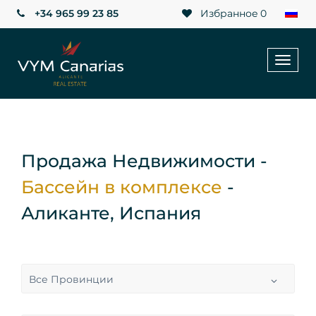
+34 965 99 23 85
Избранное
0
Toggl
naviga
Продажа Недвижимости -
Бассейн в комплексе
-
Аликанте, Испания
Все Провинции