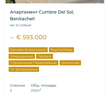
Апартамент Cumbre Del Sol,
Benitachell
Ref. ID: VS1844P
€ 593.000
от
Бассейн В Комплексе
Вид На Море
Кондиционер
Терраса
Специальное Предложение
Эксклюзив
От Застройщика
Спальни
Общ. площадь
2
3
210m