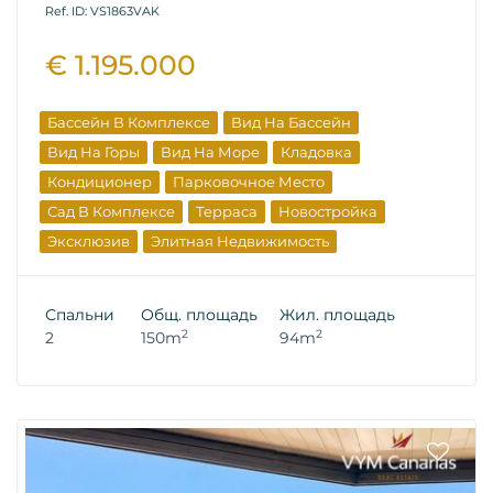
Ref. ID: VS1863VAK
€ 1.195.000
Бассейн В Комплексе
Вид На Бассейн
Вид На Горы
Вид На Море
Кладовка
Кондиционер
Парковочное Место
Сад В Комплексе
Терраса
Новостройка
Эксклюзив
Элитная Недвижимость
Спальни
Общ. площадь
Жил. площадь
2
2
2
150m
94m