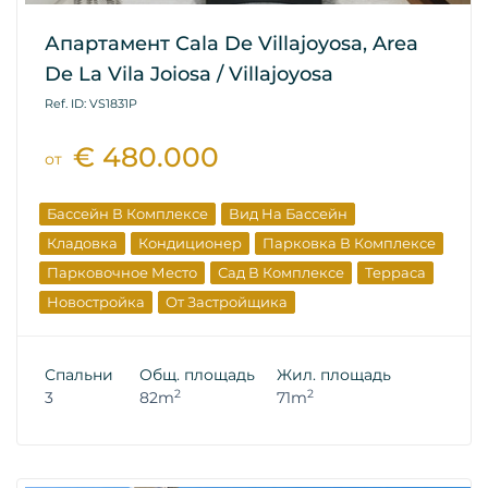
Апартамент Cala De Villajoyosa, Area
De La Vila Joiosa / Villajoyosa
Ref. ID: VS1831P
€ 480.000
от
Бассейн В Комплексе
Вид На Бассейн
Кладовка
Кондиционер
Парковка В Комплексе
Парковочное Место
Сад В Комплексе
Терраса
Новостройка
От Застройщика
Спальни
Общ. площадь
Жил. площадь
2
2
3
82m
71m