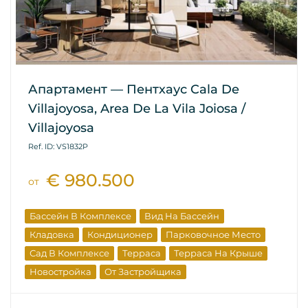
Апартамент — Пентхаус Cala De
Villajoyosa, Area De La Vila Joiosa /
Villajoyosa
Ref. ID: VS1832P
€ 980.500
от
Бассейн В Комплексе
Вид На Бассейн
Кладовка
Кондиционер
Парковочное Место
Сад В Комплексе
Терраса
Терраса На Крыше
Новостройка
От Застройщика