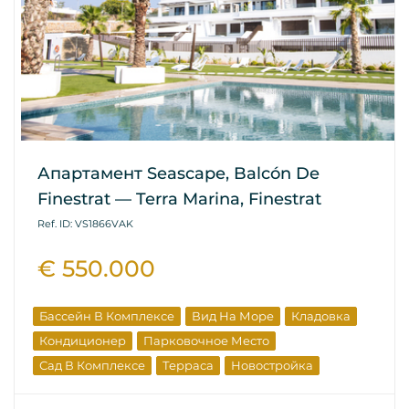
Апартамент Seascape, Balcón De
Finestrat — Terra Marina, Finestrat
Ref. ID: VS1866VAK
€ 550.000
Бассейн В Комплексе
Вид На Море
Кладовка
Кондиционер
Парковочное Место
Сад В Комплексе
Терраса
Новостройка