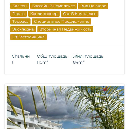
Балкон
Бассейн В Комплексе
Вид На Море
Гараж
Кондиционер
Сад В Комплексе
Терраса
Специальное Предложение
Эксклюзив
Вторичная Недвижимость
От Застройщика
Спальни
Общ. площадь
Жил. площадь
2
2
1
110m
84m