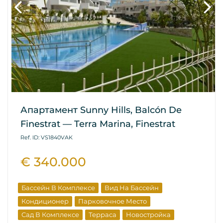
Апартамент Sunny Hills, Balcón De
Finestrat — Terra Marina, Finestrat
Ref. ID: VS1840VAK
€ 340.000
Бассейн В Комплексе
Вид На Бассейн
Кондиционер
Парковочное Место
Сад В Комплексе
Терраса
Новостройка