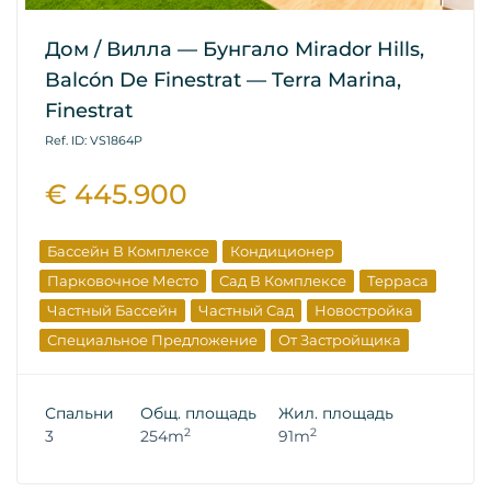
Дом / Вилла — Бунгало Mirador Hills,
Balcón De Finestrat — Terra Marina,
Finestrat
Ref. ID: VS1864P
€ 445.900
Бассейн В Комплексе
Кондиционер
Парковочное Место
Сад В Комплексе
Терраса
Частный Бассейн
Частный Сад
Новостройка
Специальное Предложение
От Застройщика
Спальни
Общ. площадь
Жил. площадь
2
2
3
254m
91m