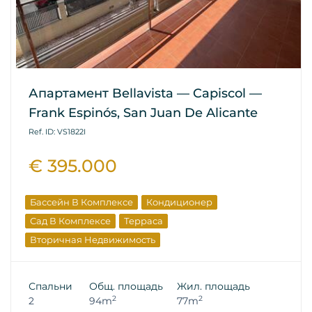
Апартамент Bellavista — Capiscol —
Frank Espinós, San Juan De Alicante
Ref. ID: VS1822I
€ 395.000
Бассейн В Комплексе
Кондиционер
Сад В Комплексе
Терраса
Вторичная Недвижимость
Спальни
Общ. площадь
Жил. площадь
2
2
2
94m
77m