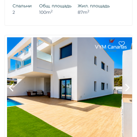
Спальни
Общ. площадь
Жил. площадь
2
2
2
100m
87m