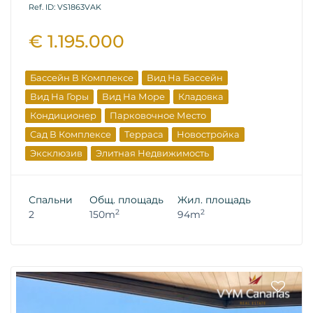
Ref. ID: VS1863VAK
€ 1.195.000
Бассейн В Комплексе
Вид На Бассейн
Вид На Горы
Вид На Море
Кладовка
Кондиционер
Парковочное Место
Сад В Комплексе
Терраса
Новостройка
Эксклюзив
Элитная Недвижимость
Спальни
Общ. площадь
Жил. площадь
2
2
2
150m
94m