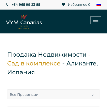
+34 965 99 23 85
Избранное
0
Toggl
naviga
Продажа Недвижимости -
Сад в комплексе
- Аликанте,
Испания
Все Провинции