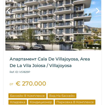
Апартамент Cala De Villajoyosa, Area
De La Vila Joiosa / Villajoyosa
Ref. ID: VS1829P
€ 270.000
от
Бассейн В Комплексе
Вид На Бассейн
Кладовка
Кондиционер
Парковка В Комплексе