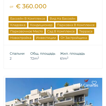
€ 360.000
от
Бассейн В Комплексе
Вид На Бассейн
Кладовка
Кондиционер
Парковка В Комплексе
Парковочное Место
Сад В Комплексе
Терраса
Новостройка
Инвестиции
От Застройщика
Спальни
Общ. площадь
Жил. площадь
2
2
2
72m
61m