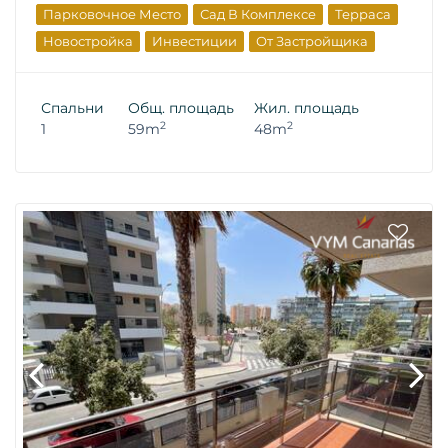
Парковочное Место
Сад В Комплексе
Терраса
Новостройка
Инвестиции
От Застройщика
Спальни
Общ. площадь
Жил. площадь
2
2
1
59m
48m