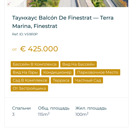
Таунхаус Balcón De Finestrat — Terra
Marina, Finestrat
Ref. ID: VS1810P
€ 425.000
от
Бассейн В Комплексе
Вид На Бассейн
Вид На Горы
Кондиционер
Парковочное Место
Сад В Комплексе
Терраса
Частный Сад
От Застройщика
Спальни
Общ. площадь
Жил. площадь
2
2
3
115m
100m