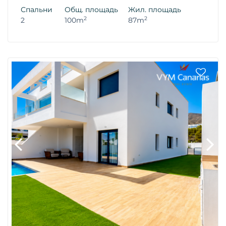
Спальни
Общ. площадь
Жил. площадь
2
2
2
100m
87m