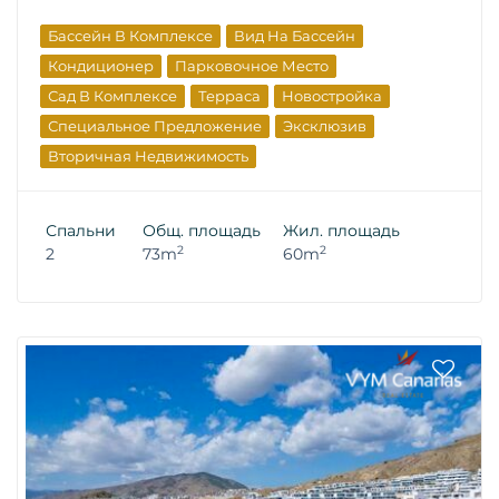
Бассейн В Комплексе
Вид На Бассейн
Кондиционер
Парковочное Место
Сад В Комплексе
Терраса
Новостройка
Специальное Предложение
Эксклюзив
Вторичная Недвижимость
Спальни
Общ. площадь
Жил. площадь
2
2
2
73m
60m