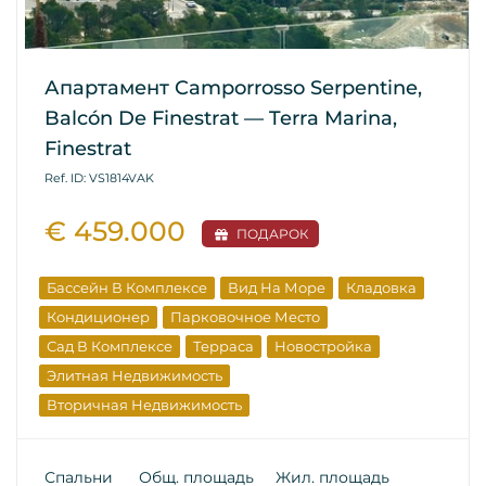
Апартамент Camporrosso Serpentine,
Balcón De Finestrat — Terra Marina,
Finestrat
Ref. ID: VS1814VAK
€ 459.000
ПОДАРОК
Бассейн В Комплексе
Вид На Море
Кладовка
Кондиционер
Парковочное Место
Сад В Комплексе
Терраса
Новостройка
Элитная Недвижимость
Вторичная Недвижимость
Спальни
Общ. площадь
Жил. площадь