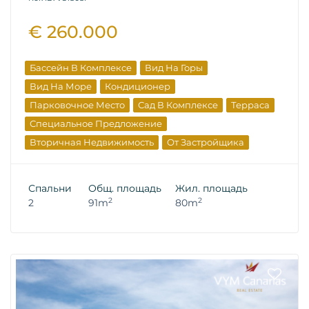
€ 260.000
Бассейн В Комплексе
Вид На Горы
Вид На Море
Кондиционер
Парковочное Место
Сад В Комплексе
Терраса
Специальное Предложение
Вторичная Недвижимость
От Застройщика
Спальни
Общ. площадь
Жил. площадь
2
2
2
91m
80m