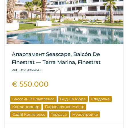
Апартамент Seascape, Balcón De
Finestrat — Terra Marina, Finestrat
Ref. ID: VS1866VAK
€ 550.000
Бассейн В Комплексе
Вид На Море
Кладовка
Кондиционер
Парковочное Место
Сад В Комплексе
Терраса
Новостройка