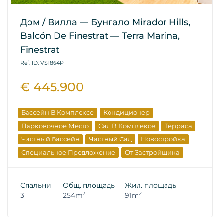
Дом / Вилла — Бунгало Mirador Hills,
Balcón De Finestrat — Terra Marina,
Finestrat
Ref. ID: VS1864P
€ 445.900
Бассейн В Комплексе
Кондиционер
Парковочное Место
Сад В Комплексе
Терраса
Частный Бассейн
Частный Сад
Новостройка
Специальное Предложение
От Застройщика
Спальни
Общ. площадь
Жил. площадь
2
2
3
254m
91m