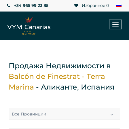
+34 965 99 23 85
Избранное
0
Toggl
naviga
Продажа Недвижимости в
Balcón de Finestrat - Terra
Marina
- Аликанте, Испания
Все Провинции