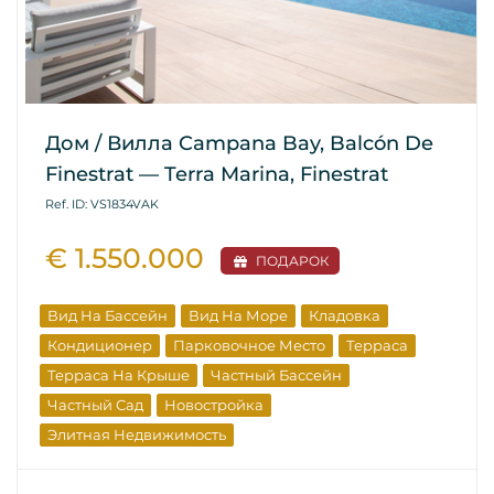
Дом / Вилла Campana Bay, Balcón De
Finestrat — Terra Marina, Finestrat
Ref. ID: VS1834VAK
€ 1.550.000
ПОДАРОК
Вид На Бассейн
Вид На Море
Кладовка
Кондиционер
Парковочное Место
Терраса
Терраса На Крыше
Частный Бассейн
Частный Сад
Новостройка
Элитная Недвижимость
Вторичная Недвижимость