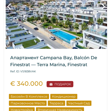
Апартамент Campana Bay, Balcón De
Finestrat — Terra Marina, Finestrat
Ref. ID: VS1838VAK
€ 340.000
ПОДАРОК
Бассейн В Комплексе
Кондиционер
Парковочное Место
Терраса
Частный Сад
Новостройка
Вторичная Недвижимость