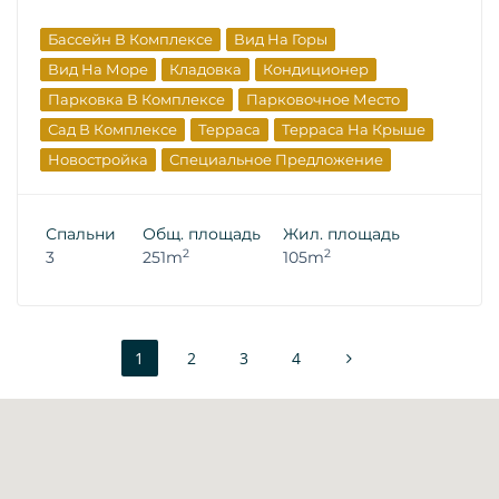
Бассейн В Комплексе
Вид На Горы
Вид На Море
Кладовка
Кондиционер
Парковка В Комплексе
Парковочное Место
Сад В Комплексе
Терраса
Терраса На Крыше
Новостройка
Специальное Предложение
Эксклюзив
Элитная Недвижимость
Спальни
Общ. площадь
Жил. площадь
2
2
3
251m
105m
1
2
3
4