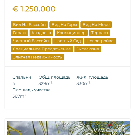
€ 1.250.000
Вид На Бассейн
Вид На Горы
Вид На Море
Гараж
Кладовка
Кондиционер
Терраса
Частный Бассейн
Частный Сад
Новостройка
Специальное Предложение
Эксклюзив
Элитная Недвижимость
Спальни
Общ. площадь
Жил. площадь
2
2
4
329m
330m
Площадь участка
2
567m