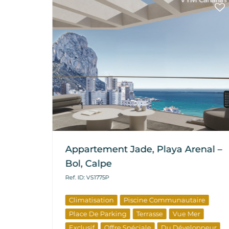
Calpe
Appartement Jade, Playa Arenal –
Bol, Calpe
Ref. ID: VS1775P
Climatisation
Piscine Communautaire
Place De Parking
Terrasse
Vue Mer
s
Exclusif
Offre Spéciale
Du Développeur