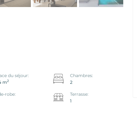
nco Hondo -
Maison / Villa Polop, Polop
Ref. ID: VS1867P
€ 469.000
AU
ace du séjour:
Chambres:
2
4 m
2
e-robe:
Terrasse:
1