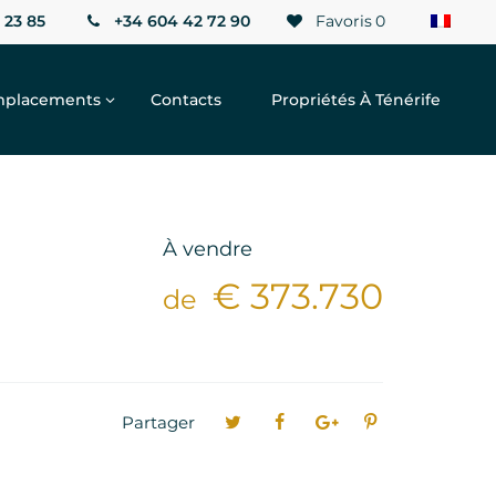
 23 85
+34 604 42 72 90
Favoris
0
placements
Contacts
Propriétés À Ténérife
À vendre
€ 373.730
de
Partager