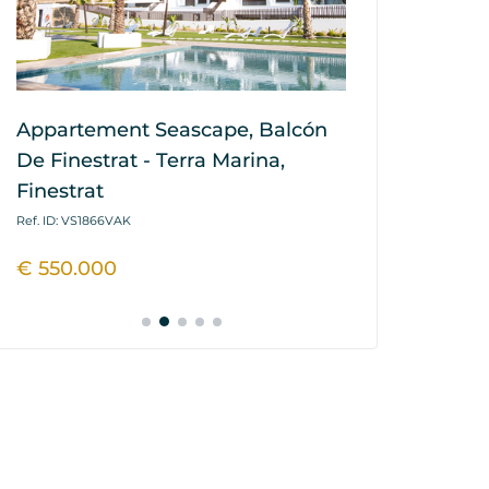
Appartement Seascape, Balcón
Maison / Vi
De Finestrat - Terra Marina,
Mirador Hil
Finestrat
- Terra Mari
Ref. ID: VS1866VAK
Ref. ID: VS1864P
€ 550.000
€ 445.900