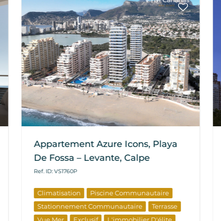
Appartement Azure Icons, Playa
De Fossa – Levante, Calpe
Ref. ID: VS1760P
Climatisation
Piscine Communautaire
Stationnement Communautaire
Terrasse
Vue Mer
Exclusif
L'immobilier D'élite