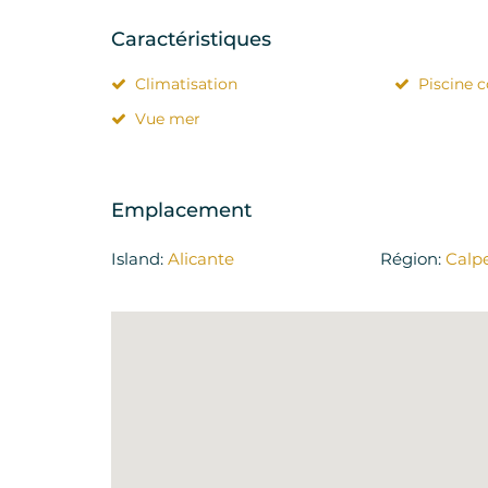
Caractéristiques
Climatisation
Piscine 
Vue mer
Emplacement
Island:
Alicante
Région:
Calp