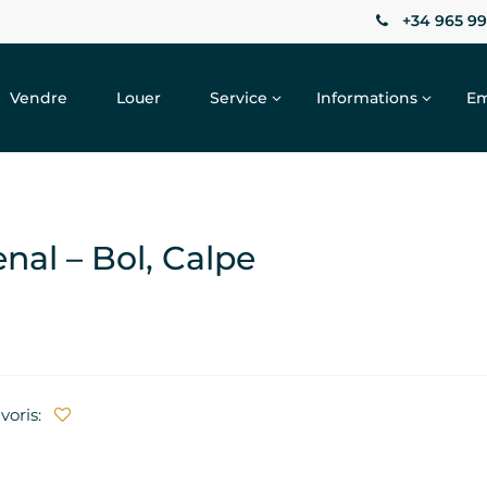
+34 965 99
Vendre
Louer
Service
Informations
Em
al – Bol, Calpe
voris: