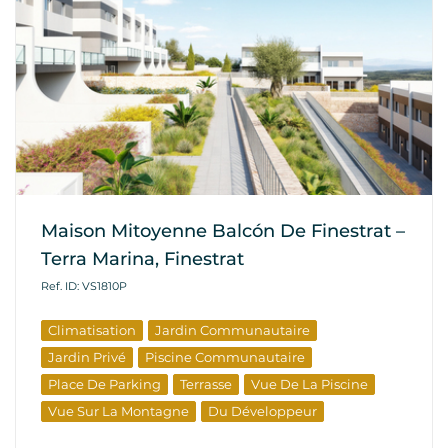
Maison Mitoyenne Balcón De Finestrat –
Terra Marina, Finestrat
Ref. ID: VS1810P
Climatisation
Jardin Communautaire
Jardin Privé
Piscine Communautaire
Place De Parking
Terrasse
Vue De La Piscine
Vue Sur La Montagne
Du Développeur