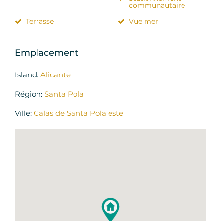
communautaire
Terrasse
Vue mer
Emplacement
Island:
Alicante
Région:
Santa Pola
Ville:
Calas de Santa Pola este