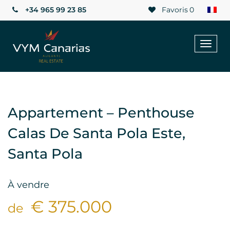
+34 965 99 23 85
Favoris
0
Toggl
naviga
Appartement – Penthouse
Calas De Santa Pola Este,
Santa Pola
À vendre
€ 375.000
de