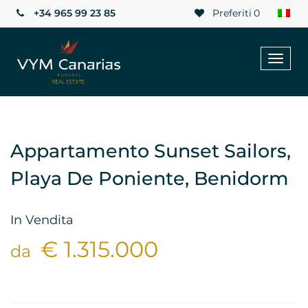
+34 965 99 23 85
Preferiti
0
Toggl
naviga
Appartamento Sunset Sailors,
Playa De Poniente, Benidorm
In Vendita
€ 1.315.000
da