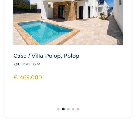
Casa / Villa Polop, Polop
A
Fi
Ref. ID: VS1867P
Ref
€ 469.000
€