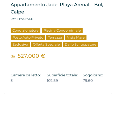
Appartamento Jade, Playa Arenal – Bol,
Calpe
Ref. ID: VS1776P
Condizionatore
Piscina Condominiale
Posto Auto Privato
Terrazza
Vista Mare
Esclusivo
Offerta Speciale
Dallo Sviluppatore
527.000 €
da
Camere da letto:
Superficie totale:
Soggiorno:
3
102.89
79.60