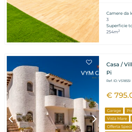
Nuova Costr
Dallo Svilup
Camere da l
3
Superficie t
2
254m
Casa / Vil
Pi
Ref. ID: VS1855I
€ 795.
Garage
Pi
Vista Mare
Offerta Speci