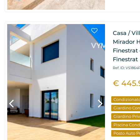
Casa / Vi
Mirador H
Finestrat 
Finestrat
Ref. ID: VS1864
€ 445.
Condizionat
Giardino Co
Giardino Pri
Piscina Con
Posto Auto P