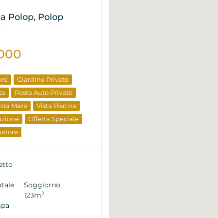
la Polop, Polop
P
.000
ore
Giardino Privato
ta
Posto Auto Privato
ista Mare
Vista Piscina
uzione
Offerta Speciale
patore
etto
otale
Soggiorno
2
123m
mpa