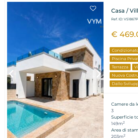
Casa / Vil
Ref. ID: VS1867
€ 469
Condizionat
Piscina Priva
Terrazza
V
Nuova Costr
Dallo Svilup
Camere da l
3
Superficie t
2
149m
Area di sta
2
203m