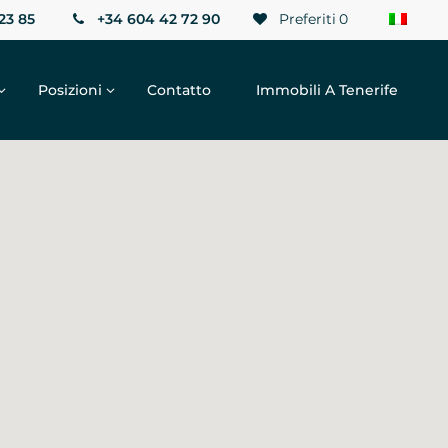
23 85
+34 604 42 72 90
Preferiti
0
Posizioni
Contatto
Immobili A Tenerife