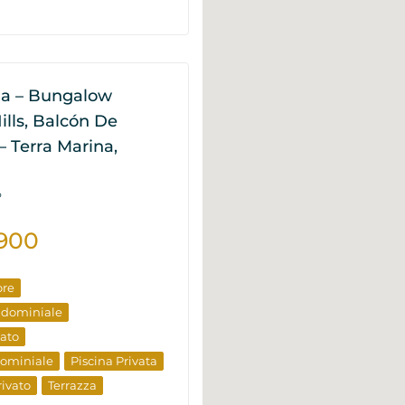
lla – Bungalow
ills, Balcón De
– Terra Marina,
P
900
ore
ndominiale
vato
dominiale
Piscina Privata
rivato
Terrazza