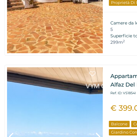
Proprietà Di
Camere da l
5
Superficie t
2
299m
Appartame
Alfaz Del 
Ref. ID: VS1854I
€ 399.
Balcone
C
Giardino Co