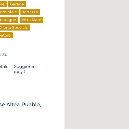
ore
Garage
dominiale
Terrazza
Montagne
Vista Mare
Offerta Speciale
patore
 Rivendita
etto
otale
Soggiorno
2
98m
e Altea Pueblo,