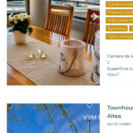
Condizionat
Piscina Con
Vista Delle 
Esclusivo
Dallo Svilup
Proprietà Di
Camere da l
2
Superficie t
2
110m
Townhous
Altea
Ref. ID: VS1851I