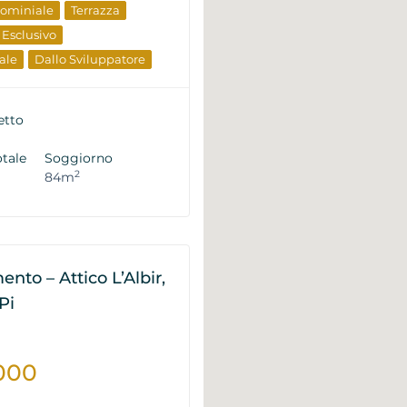
dominiale
Terrazza
Esclusivo
ale
Dallo Sviluppatore
 Rivendita
etto
otale
Soggiorno
2
84m
nto – Attico L’Albir,
Pi
000