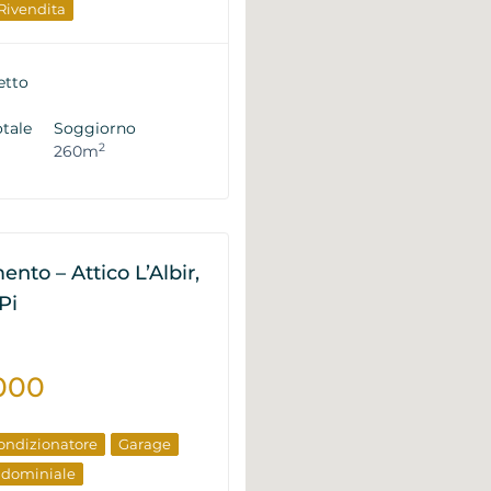
 Rivendita
etto
otale
Soggiorno
2
260m
nto – Attico L’Albir,
Pi
000
ondizionatore
Garage
ndominiale