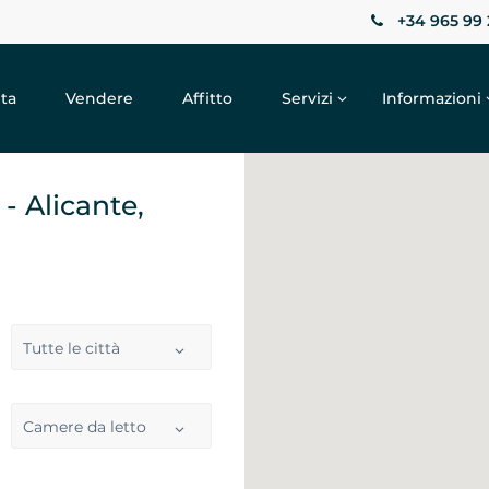
+34 965 99 
ta
Vendere
Affitto
Servizi
Informazioni
e
- Alicante,
Tutte le città
Camere da letto