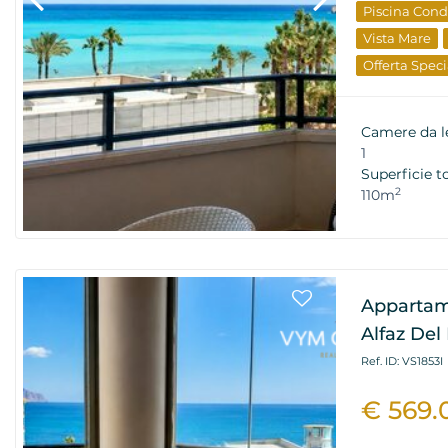
Piscina Con
Vista Mare
Offerta Speci
Proprietà Di
Camere da l
1
Superficie t
2
110m
Appartame
Alfaz Del 
Ref. ID: VS1853I
€ 569.