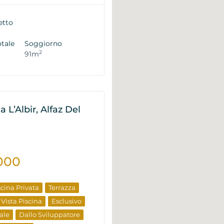
uzione
Offerta Speciale
patore
etto
otale
Soggiorno
2
91m
la L’Albir, Alfaz Del
000
scina Privata
Terrazza
Vista Piscina
Esclusivo
ale
Dallo Sviluppatore