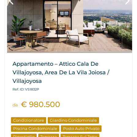
Appartamento – Attico Cala De
Villajoyosa, Area De La Vila Joiosa /
Villajoyosa
Ref. ID: VS1832P
€ 980.500
da
Condizionatore
Giardino Condominiale
Piscina Condominiale
Posto Auto Privato
Ripostiglio
Terrazza
Terrazza Sul Tetto