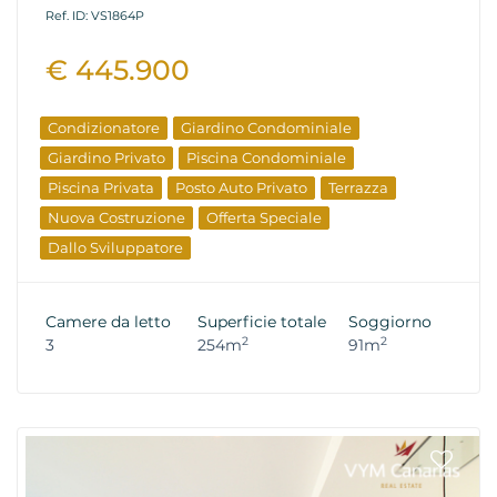
Ref. ID: VS1864P
€ 445.900
Condizionatore
Giardino Condominiale
Giardino Privato
Piscina Condominiale
Piscina Privata
Posto Auto Privato
Terrazza
Nuova Costruzione
Offerta Speciale
Dallo Sviluppatore
Camere da letto
Superficie totale
Soggiorno
2
2
3
254m
91m