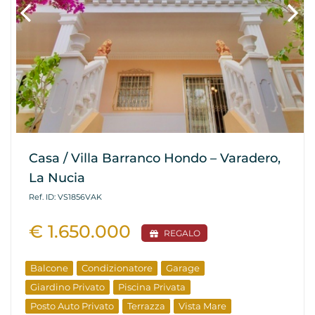
Casa / Villa Barranco Hondo – Varadero,
La Nucia
Ref. ID: VS1856VAK
€ 1.650.000
REGALO
Balcone
Condizionatore
Garage
Giardino Privato
Piscina Privata
Posto Auto Privato
Terrazza
Vista Mare