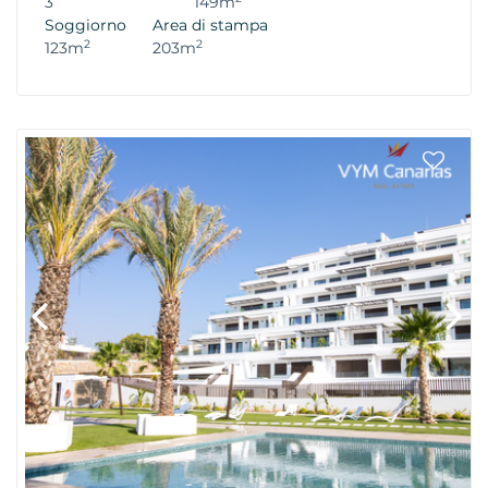
3
149m
Soggiorno
Area di stampa
2
2
123m
203m