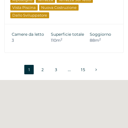
Vista Piscina
Nuova Costruzione
Dallo Sviluppatore
Camere da letto
Superficie totale
Soggiorno
2
2
3
110m
88m
1
2
3
…
15