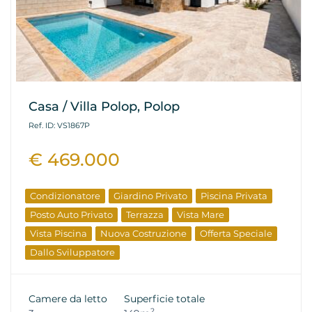
Casa / Villa Polop, Polop
Ref. ID: VS1867P
€ 469.000
Condizionatore
Giardino Privato
Piscina Privata
Posto Auto Privato
Terrazza
Vista Mare
Vista Piscina
Nuova Costruzione
Offerta Speciale
Dallo Sviluppatore
Camere da letto
Superficie totale
2