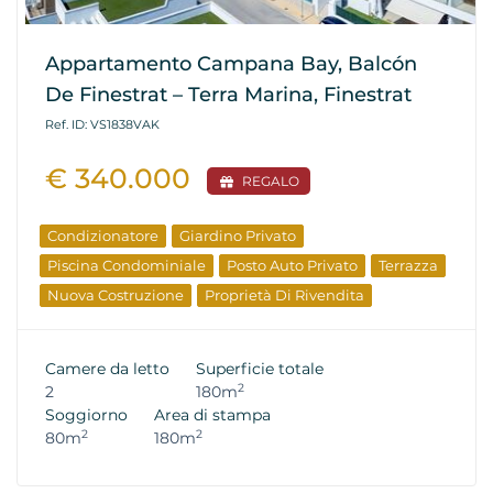
Appartamento Campana Bay, Balcón
De Finestrat – Terra Marina, Finestrat
Ref. ID: VS1838VAK
€ 340.000
REGALO
Condizionatore
Giardino Privato
Piscina Condominiale
Posto Auto Privato
Terrazza
Nuova Costruzione
Proprietà Di Rivendita
Camere da letto
Superficie totale
2
2
180m
Soggiorno
Area di stampa
2
2
80m
180m