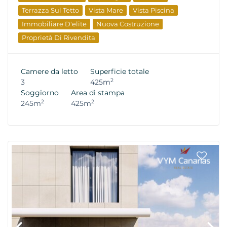
Terrazza Sul Tetto
Vista Mare
Vista Piscina
Immobiliare D'elite
Nuova Costruzione
Proprietà Di Rivendita
Camere da letto
Superficie totale
2
3
425m
Soggiorno
Area di stampa
2
2
245m
425m