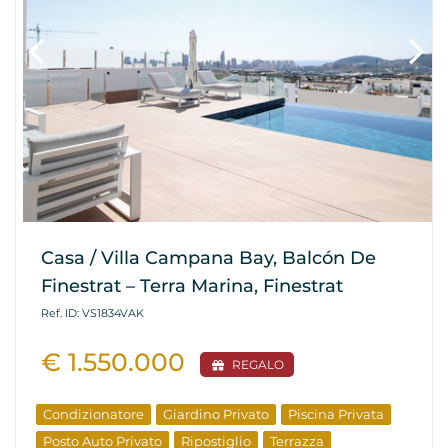
Casa / Villa Campana Bay, Balcón De
Finestrat – Terra Marina, Finestrat
Ref. ID: VS1834VAK
€ 1.550.000
REGALO
Condizionatore
Giardino Privato
Piscina Privata
Posto Auto Privato
Ripostiglio
Terrazza