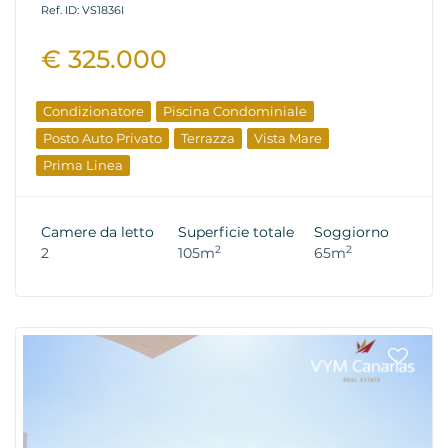
Ref. ID: VS1836I
€ 325.000
Condizionatore
Piscina Condominiale
Posto Auto Privato
Terrazza
Vista Mare
Prima Linea
Camere da letto
Superficie totale
Soggiorno
2
2
2
105m
65m