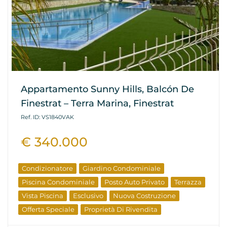
Appartamento Sunny Hills, Balcón De
Finestrat – Terra Marina, Finestrat
Ref. ID: VS1840VAK
€ 340.000
Condizionatore
Giardino Condominiale
Piscina Condominiale
Posto Auto Privato
Terrazza
Vista Piscina
Esclusivo
Nuova Costruzione
Offerta Speciale
Proprietà Di Rivendita