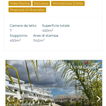
Vista Piscina
Esclusivo
Immobiliare D'elite
Proprietà Di Rivendita
Camere da letto
Superficie totale
2
7
450m
Soggiorno
Area di stampa
2
2
450m
1142m