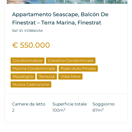
Appartamento Seascape, Balcón De
Finestrat – Terra Marina, Finestrat
Ref. ID: VS1866VAK
€ 550.000
Condizionatore
Giardino Condominiale
Piscina Condominiale
Posto Auto Privato
Ripostiglio
Terrazza
Vista Mare
Nuova Costruzione
Camere da letto
Superficie totale
Soggiorno
2
2
2
100m
87m