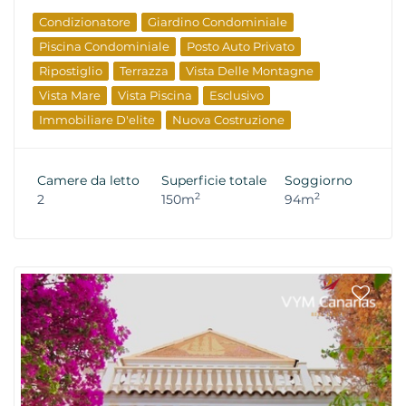
Condizionatore
Giardino Condominiale
Piscina Condominiale
Posto Auto Privato
Ripostiglio
Terrazza
Vista Delle Montagne
Vista Mare
Vista Piscina
Esclusivo
Immobiliare D'elite
Nuova Costruzione
Camere da letto
Superficie totale
Soggiorno
2
2
2
150m
94m