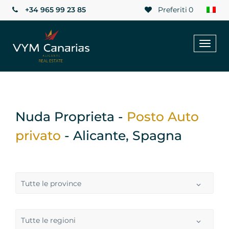
+34 965 99 23 85
Preferiti
0
Toggl
naviga
Nuda Proprieta -
Posto Auto
privato
- Alicante, Spagna
Tutte le province
Tutte le regioni