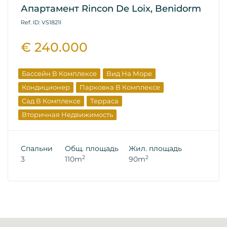
Апартамент Rincon De Loix, Benidorm
Ref. ID: VS1821I
€ 240.000
Бассейн В Комплексе
Вид На Море
Кондиционер
Парковка В Комплексе
Сад В Комплексе
Терраса
Вторичная Недвижимость
Спальни
Общ. площадь
Жил. площадь
2
2
3
110m
90m