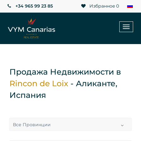
+34 965 99 23 85
Избранное
0
Toggl
naviga
Продажа Недвижимости в
Rincon de Loix
- Аликанте,
Испания
Все Провинции