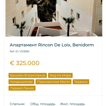
Апартамент Rincon De Loix, Benidorm
Ref. ID: VS1836I
€ 325.000
Бассейн В Комплексе
Вид На Море
Кондиционер
Парковочное Место
Терраса
Первая Линия
Спальни
Общ. площадь
Жил. площадь