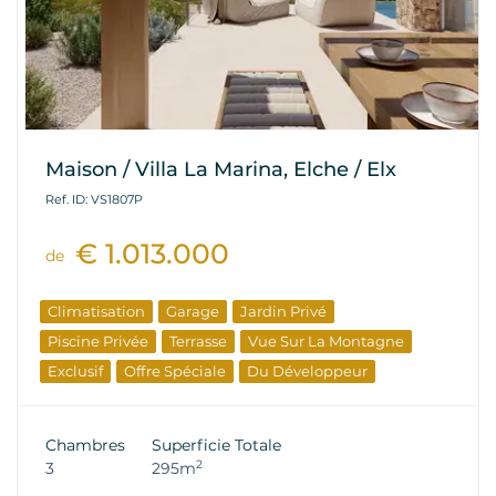
Maison / Villa La Marina, Elche / Elx
Ref. ID: VS1807P
€ 1.013.000
de
Climatisation
Garage
Jardin Privé
Piscine Privée
Terrasse
Vue Sur La Montagne
Exclusif
Offre Spéciale
Du Développeur
Chambres
Superficie Totale
2
3
295m