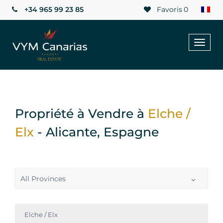
+34 965 99 23 85
Favoris
0
Toggl
naviga
Propriété à Vendre à
Elche /
Elx
- Alicante, Espagne
All Provinces
Elche / Elx