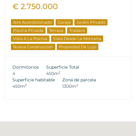
€ 2.750.000
Aire Acondicionado
Garaje
Jardín Privado
Piscina Privada
Terraza
Trastero
Vista A La Piscina
Vista Desde La Montaña
Nueva Construcción
Propiedad De Lujo
Dormitorios
Superficie Total
2
4
450m
Superficie habitable
Zona de parcela
2
2
450m
1300m