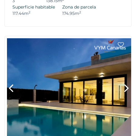
3
138.15m
Superficie habitable
Zona de parcela
2
2
117.44m
174.95m