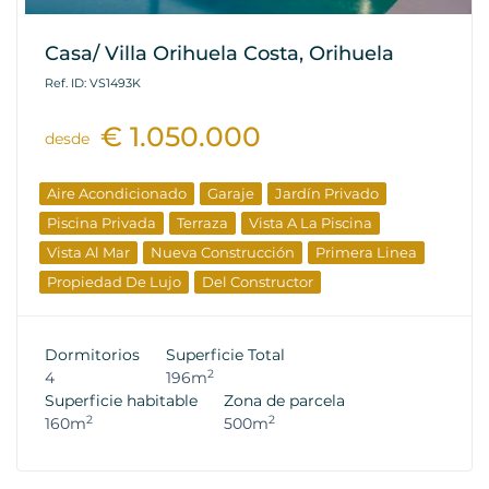
Casa/ Villa Orihuela Costa, Orihuela
Ref. ID: VS1493K
€ 1.050.000
desde
Aire Acondicionado
Garaje
Jardín Privado
Piscina Privada
Terraza
Vista A La Piscina
Vista Al Mar
Nueva Construcción
Primera Linea
Propiedad De Lujo
Del Constructor
Dormitorios
Superficie Total
2
4
196m
Superficie habitable
Zona de parcela
2
2
160m
500m