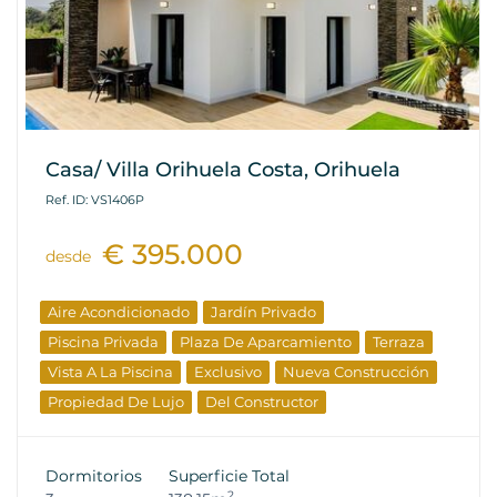
Casa/ Villa Orihuela Costa, Orihuela
Ref. ID: VS1406P
€ 395.000
desde
Aire Acondicionado
Jardín Privado
Piscina Privada
Plaza De Aparcamiento
Terraza
Vista A La Piscina
Exclusivo
Nueva Construcción
Propiedad De Lujo
Del Constructor
Dormitorios
Superficie Total
2