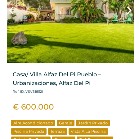
Casa/ Villa Alfaz Del Pi Pueblo –
Urbanizaciones, Alfaz Del Pi
Ref. ID: VSVS1852I
€ 600.000
Aire Acondicionado
Garaje
Jardín Privado
Piscina Privada
Terraza
Vista A La Piscina