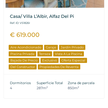
Casa/ Villa L’Albir, Alfaz Del Pi
Ref. ID: VS1826I
€ 619.000
Aire Acondicionado
Garaje
Jardín Privado
Piscina Privada
Terraza
Vista A La Piscina
Bajada De Precio
Exclusivo
Oferta Especial
Del Constructor
Propiedades De Reventa
Dormitorios
Superficie Total
Zona de parcela
2
2
4
287m
850m