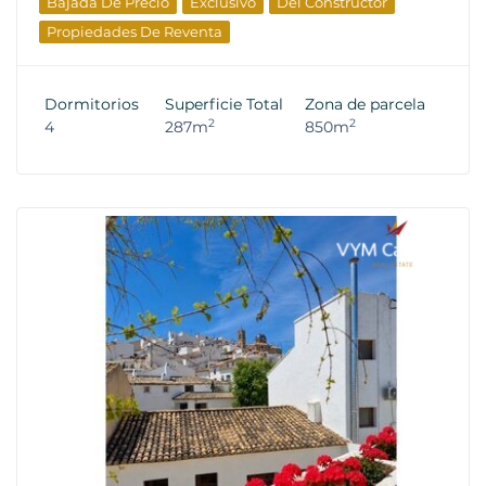
Bajada De Precio
Exclusivo
Del Constructor
Propiedades De Reventa
Dormitorios
Superficie Total
Zona de parcela
2
2
4
287m
850m