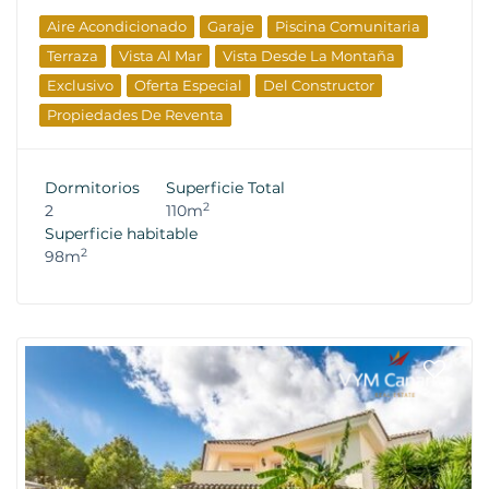
Aire Acondicionado
Garaje
Piscina Comunitaria
Terraza
Vista Al Mar
Vista Desde La Montaña
Exclusivo
Oferta Especial
Del Constructor
Propiedades De Reventa
Dormitorios
Superficie Total
2
2
110m
Superficie habitable
2
98m