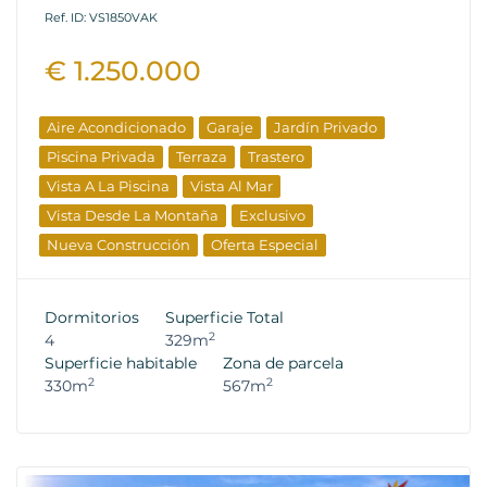
Ref. ID: VS1850VAK
€ 1.250.000
Aire Acondicionado
Garaje
Jardín Privado
Piscina Privada
Terraza
Trastero
Vista A La Piscina
Vista Al Mar
Vista Desde La Montaña
Exclusivo
Nueva Construcción
Oferta Especial
Propiedad De Lujo
Dormitorios
Superficie Total
2
4
329m
Superficie habitable
Zona de parcela
2
2
330m
567m