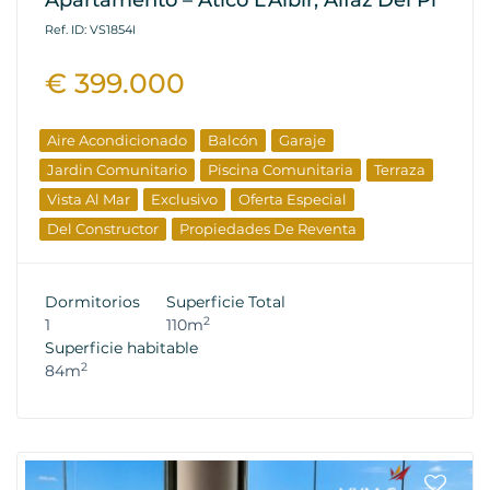
Apartamento – Ático L’Albir, Alfaz Del Pi
Ref. ID: VS1854I
€ 399.000
Aire Acondicionado
Balcón
Garaje
Jardin Comunitario
Piscina Comunitaria
Terraza
Vista Al Mar
Exclusivo
Oferta Especial
Del Constructor
Propiedades De Reventa
Dormitorios
Superficie Total
2
1
110m
Superficie habitable
2
84m