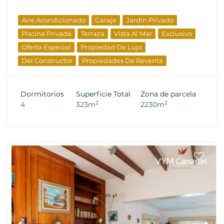
Aire Acondicionado
Garaje
Jardín Privado
Piscina Privada
Terraza
Vista Al Mar
Exclusivo
Oferta Especial
Propiedad De Lujo
Del Constructor
Propiedades De Reventa
Dormitorios
Superficie Total
Zona de parcela
2
2
4
323m
2230m