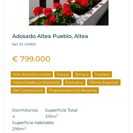
Adosado Altea Pueblo, Altea
Ref. ID: VS1851I
€ 799.000
Aire Acondicionado
Garaje
Terraza
Trastero
Vista Desde La Montaña
Exclusivo
Oferta Especial
Del Constructor
Propiedades De Reventa
Dormitorios
Superficie Total
2
4
319m
Superficie habitable
2
298m