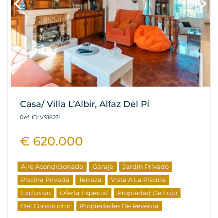
Casa/ Villa L’Albir, Alfaz Del Pi
Ref. ID: VS1827I
€ 620.000
Aire Acondicionado
Garaje
Jardín Privado
Piscina Privada
Terraza
Vista A La Piscina
Exclusivo
Oferta Especial
Propiedad De Lujo
Del Constructor
Propiedades De Reventa