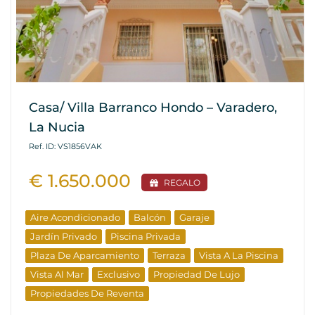
Casa/ Villa Barranco Hondo – Varadero,
La Nucia
Ref. ID: VS1856VAK
€ 1.650.000
REGALO
Aire Acondicionado
Balcón
Garaje
Jardín Privado
Piscina Privada
Plaza De Aparcamiento
Terraza
Vista A La Piscina
Vista Al Mar
Exclusivo
Propiedad De Lujo
Propiedades De Reventa