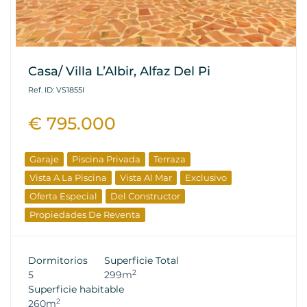
Casa/ Villa L’Albir, Alfaz Del Pi
Ref. ID: VS1855I
€ 795.000
Garaje
Piscina Privada
Terraza
Vista A La Piscina
Vista Al Mar
Exclusivo
Oferta Especial
Del Constructor
Propiedades De Reventa
Dormitorios
Superficie Total
2
5
299m
Superficie habitable
2
260m