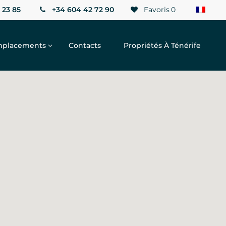
 23 85
+34 604 42 72 90
Favoris
0
placements
Contacts
Propriétés À Ténérife