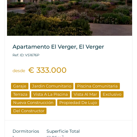
Apartamento El Verger, El Verger
Ref. ID: VS1676P
€ 333.000
desde
Garaje
Jardin Comunitario
Piscina Comunitaria
Terraza
Vista A La Piscina
Vista Al Mar
Exclusivo
Nueva Construcción
Propiedad De Lujo
Del Constructor
Dormitorios
Superficie Total
2