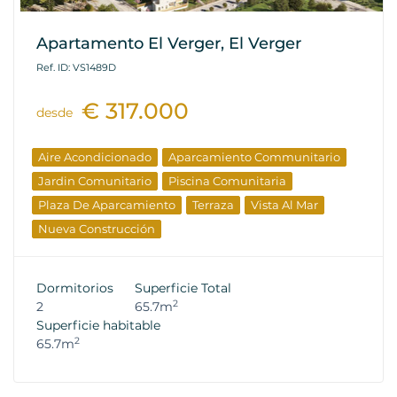
Apartamento El Verger, El Verger
Ref. ID: VS1489D
€ 317.000
desde
Aire Acondicionado
Aparcamiento Communitario
Jardin Comunitario
Piscina Comunitaria
Plaza De Aparcamiento
Terraza
Vista Al Mar
Nueva Construcción
Dormitorios
Superficie Total
2
2
65.7m
Superficie habitable
2
65.7m