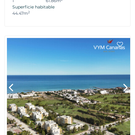
1
61.86m
Superficie habitable
2
44.47m