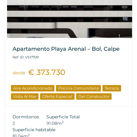
Apartamento Playa Arenal – Bol, Calpe
Ref. ID: VS1770P
€ 373.730
desde
Aire Acondicionado
Piscina Comunitaria
Terraza
Vista Al Mar
Oferta Especial
Del Constructor
Dormitorios
Superficie Total
2
2
91.08m
Superficie habitable
2
81.04m