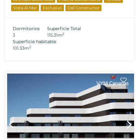
Vista Al Mar
Exclusivo
Del Constructor
Dormitorios
Superficie Total
2
3
115.31m
Superficie habitable
2
101.33m