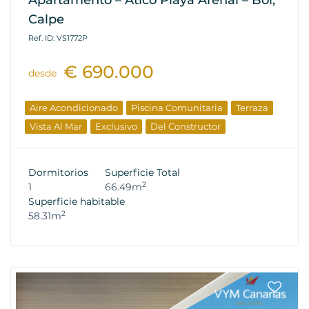
Apartamento – Ático Playa Arenal – Bol,
Calpe
Ref. ID: VS1772P
€ 690.000
desde
Aire Acondicionado
Piscina Comunitaria
Terraza
Vista Al Mar
Exclusivo
Del Constructor
Dormitorios
Superficie Total
2
1
66.49m
Superficie habitable
2
58.31m