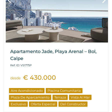
Apartamento Jade, Playa Arenal – Bol,
Calpe
Ref. ID: VS1775P
€ 430.000
desde
Aire Acondicionado
Piscina Comunitaria
Plaza De Aparcamiento
Terraza
Vista Al Mar
Exclusivo
Oferta Especial
Del Constructor