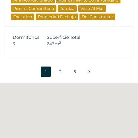
Aire Acondicionado
Aparcamiento Communitario
Piscina Comunitaria
Terraza
Vista Al Mar
Exclusivo
Propiedad De Lujo
Del Constructor
Dormitorios
Superficie Total
2
3
243m
1
2
3