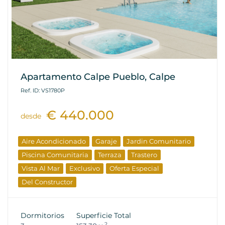
Apartamento Calpe Pueblo, Calpe
Ref. ID: VS1780P
€ 440.000
desde
Aire Acondicionado
Garaje
Jardin Comunitario
Piscina Comunitaria
Terraza
Trastero
Vista Al Mar
Exclusivo
Oferta Especial
Del Constructor
Dormitorios
Superficie Total
2