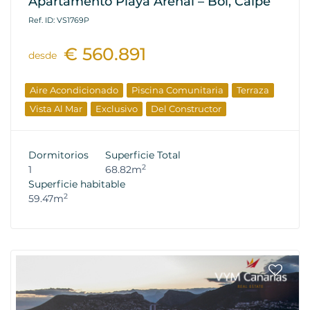
Apartamento Playa Arenal – Bol, Calpe
Ref. ID: VS1769P
€ 560.891
desde
Aire Acondicionado
Piscina Comunitaria
Terraza
Vista Al Mar
Exclusivo
Del Constructor
Dormitorios
Superficie Total
2
1
68.82m
Superficie habitable
2
59.47m