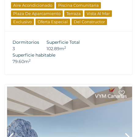
Aire Acondicionado
Piscina Comunitaria
Plaza De Aparcamiento
Terraza
Vista Al Mar
Exclusivo
Oferta Especial
Del Constructor
Dormitorios
Superficie Total
2
3
102.89m
Superficie habitable
2
79.60m