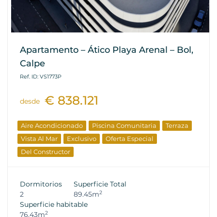
Apartamento – Ático Playa Arenal – Bol,
Calpe
Ref. ID: VS1773P
€ 838.121
desde
Aire Acondicionado
Piscina Comunitaria
Terraza
Vista Al Mar
Exclusivo
Oferta Especial
Del Constructor
Dormitorios
Superficie Total
2
2
89.45m
Superficie habitable
2
76.43m