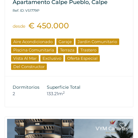
Apartamento Calpe Pueblo, Calpe
Ref. ID: VS1779P
€ 450.000
desde
Aire Acondicionado
Garaje
Jardin Comunitario
Piscina Comunitaria
Terraza
Trastero
Vista Al Mar
Exclusivo
Oferta Especial
Del Constructor
Dormitorios
Superficie Total
2
2
133.21m