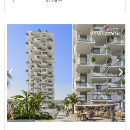
3
153.38m