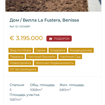
Дом / Вилла La Fustera, Benissa
Ref. ID: VS1459P
€ 3.195.000
ПОДАРОК
Вид На Море
Гараж
Кладовка
Кондиционер
Терраса
Частный Бассейн
Частный Сад
Новостройка
Элитная Недвижимость
От Застройщика
Спальни
Общ. площадь
Жил. площадь
2
2
5
1068m
680m
Площадь участка
2
1587m