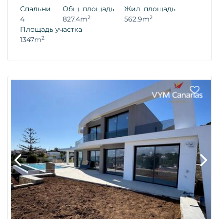
Спальни
Общ. площадь
Жил. площадь
2
2
4
827.4m
562.9m
Площадь участка
2
1347m