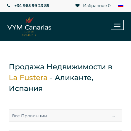
+34 965 99 23 85
Избранное
0
Toggl
naviga
Продажа Недвижимости в
La Fustera
- Аликанте,
Испания
Все Провинции