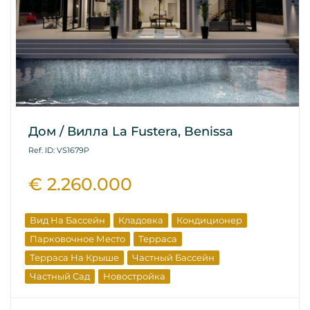
Дом / Вилла La Fustera, Benissa
Ref. ID: VS1679P
€ 2.260.000
Вид На Бассейн
Кладовка
Кондиционер
Парковочное Место
Терраса
Терраса На Крыше
Частный Бассейн
Частный Сад
Новостройка