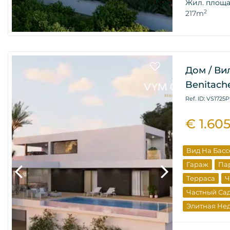
Жил. площ
2
217m
Дом / Ви
Benitache
Ref. ID: VS1725P
€ 1.60
Вид На Бас
Гараж
Па
Терраса
Ч
Частный Са
Элитная Не
От Застрой