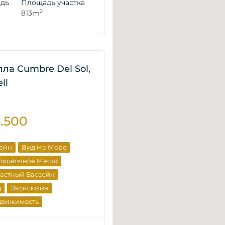
адь
Площадь участка
2
813m
лла Cumbre Del Sol,
ll
5.500
сейн
Вид На Море
рковочное Место
астный Бассейн
д
Эксклюзив
движимость
щика