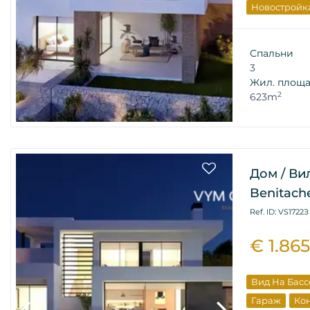
Новостройк
Элитная Не
От Застрой
Спальни
3
Жил. площ
2
623m
Дом / Ви
Benitache
Ref. ID: VS1722З
€ 1.86
Вид На Бас
Гараж
Ко