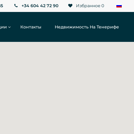
85
+34 604 42 72 90
Избранное
0
ции
Контакты
Недвижимость На Тенерифе