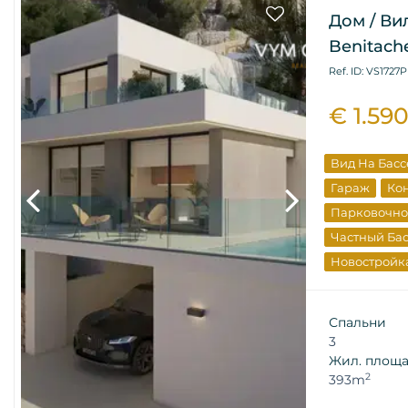
Дом / Ви
Benitache
Ref. ID: VS1727P
€ 1.59
Вид На Бас
Гараж
Ко
Парковочно
Частный Ба
Новостройк
Элитная Не
От Застрой
Спальни
3
Жил. площ
2
393m