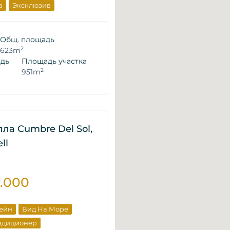
а
Эксклюзив
движимость
щика
Общ. площадь
2
623m
адь
Площадь участка
2
951m
лла Cumbre Del Sol,
ll
5.000
сейн
Вид На Море
ндиционер