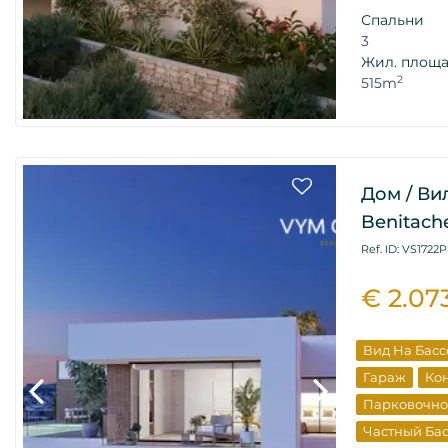
Спальни
3
Жил. площ
2
515m
Дом / Ви
Benitache
Ref. ID: VS1722P
€ 2.07
Вид На Бас
Гараж
Ко
Парковочно
Частный Ба