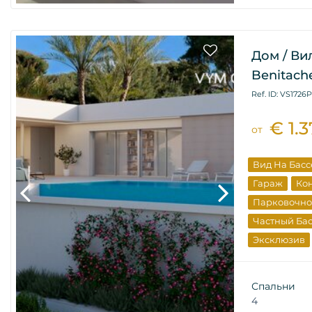
Дом / Ви
Benitache
Ref. ID: VS1726P
€ 1.
от
Вид На Бас
Гараж
Ко
Парковочно
Частный Ба
Эксклюзив
От Застрой
Спальни
4