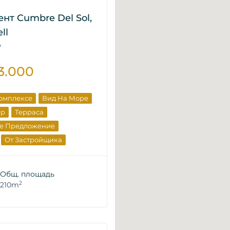
нт Cumbre Del Sol,
ll
P
3.000
Комплексе
Вид На Море
ер
Терраса
е Предложение
От Застройщика
Общ. площадь
2
210m