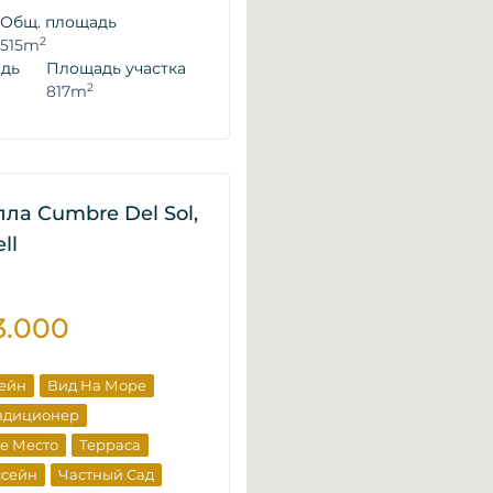
Общ. площадь
2
515m
адь
Площадь участка
2
817m
лла Cumbre Del Sol,
ll
3.000
сейн
Вид На Море
ндиционер
е Место
Терраса
ссейн
Частный Сад