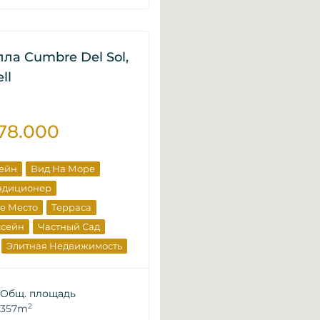
лла Cumbre Del Sol,
ll
378.000
сейн
Вид На Море
ндиционер
е Место
Терраса
ссейн
Частный Сад
Элитная Недвижимость
щика
Общ. площадь
2
357m