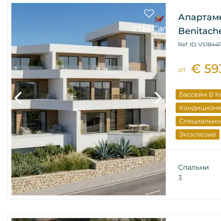
Апартаме
Benitache
Ref. ID: VS1844
€ 59
от
Бассейн В 
Кондицион
Специально
Эксклюзив
Спальни
3