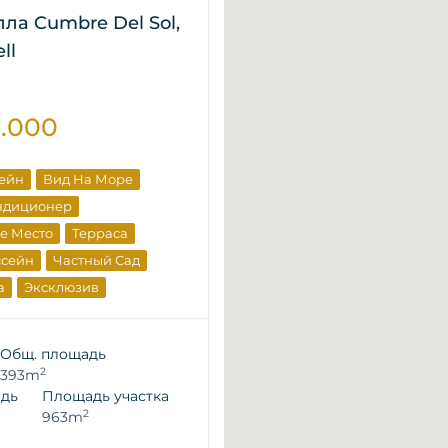
лла Cumbre Del Sol,
ll
0.000
сейн
Вид На Море
ндиционер
е Место
Терраса
ссейн
Частный Сад
а
Эксклюзив
движимость
щика
Общ. площадь
2
393m
адь
Площадь участка
2
963m