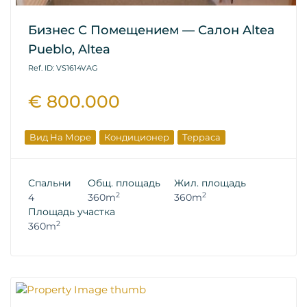
Бизнес С Помещением — Салон Altea
Pueblo, Altea
Ref. ID: VS1614VAG
€ 800.000
Вид На Море
Кондиционер
Терраса
Спальни
Общ. площадь
Жил. площадь
2
2
4
360m
360m
Площадь участка
2
360m