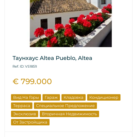
Таунхаус Altea Pueblo, Altea
Ref. ID: VS1851I
€ 799.000
Вид На Горы
Гараж
Кладовка
Кондиционер
Терраса
Специальное Предложение
Эксклюзив
Вторичная Недвижимость
От Застройщика