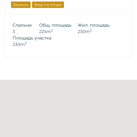
Балкон
Вид На Море
Спальни
Общ. площадь
Жил. площадь
2
2
3
225m
230m
Площадь участка
2
230m