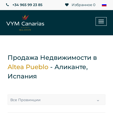
+34 965 99 23 85
Избранное
0
Toggl
naviga
Продажа Недвижимости в
Altea Pueblo
- Аликанте,
Испания
Все Провинции