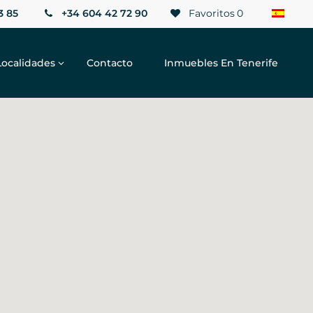
3 85
+34 604 42 72 90
Favoritos
0
Localidades
Contacto
Inmuebles En Tenerife