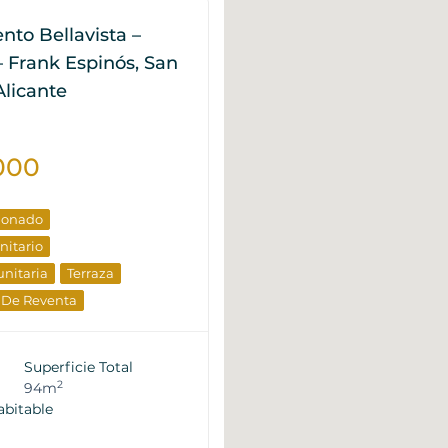
to Bellavista –
– Frank Espinós, San
licante
000
cionado
nitario
nitaria
Terraza
 De Reventa
Superficie Total
2
94m
abitable