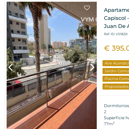
Apartamen
Capiscol 
Juan De A
Ref. ID: VS1822I
€ 395.
Aire Acondi
Jardin Comu
Piscina Comu
Propiedades
Dormitorios
2
Superficie h
2
77m