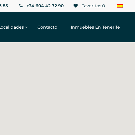
3 85
+34 604 42 72 90
Favoritos
0
Localidades
Contacto
Inmuebles En Tenerife