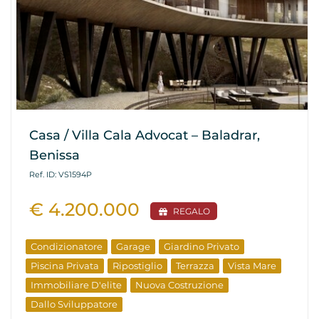
Casa / Villa Cala Advocat – Baladrar,
Benissa
Ref. ID: VS1594P
€ 4.200.000
REGALO
Condizionatore
Garage
Giardino Privato
Piscina Privata
Ripostiglio
Terrazza
Vista Mare
Immobiliare D'elite
Nuova Costruzione
Dallo Sviluppatore