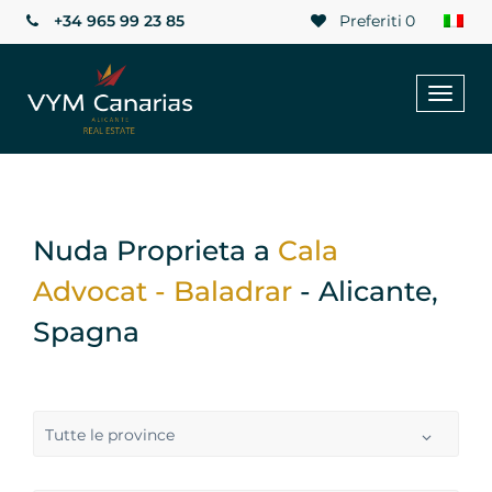
+34 965 99 23 85
Preferiti
0
Toggl
naviga
Nuda Proprieta a
Cala
Advocat - Baladrar
- Alicante,
Spagna
Tutte le province